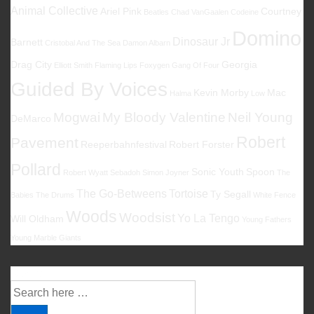
Animal Collective
Ariel Pink
Courtney
Beatles
Chad VanGaalen
Codeine
Domino
Dinosaur Jr
Barnett
Cristobal And The Sea
Damon Albarn
Drag City
Georgia
Elliott Smith
Flaming Lips
Foxygen
Gang Of Four
Guided By Voices
Kevin Morby
Mac
Halma
Low
Mogwai
My Bloody Valentine
Neil Young
DeMarco
Robert
Pavement
Reeperbahnfestival
Robert Forster
Pollard
Sonic Youth
Spoon
Robert Wyatt
Sebadoh
Simon Joyner
The
The Go-Betweens
Tortoise
Ty Segall
Babies
The Drums
White Fence
Woods
Woodsist
Yo La Tengo
Will Oldham
Young Fathers
Young Marble Giants
Suche
Suche
nach: