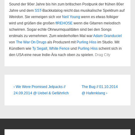
Sound der 90er Jahre bis hin zum britischen Postpunk der frühen 80er
Jahre und dem
SST
-Backkatalog reicht das musikalische Spektrum auf
Weirdon
. Sie verneigen sich vor
Neil Young
wenn es etwas folkiger
wird und grüßen die großen
fIREHOSE
wenn die Gitarren melodisch
schwirren. Sogar echte Ohrwurmqualitäten sind bei den Songs
erstmals zu vernehmen. Zum wiederholten Mal war
Adam Granduciel
von
The War On Drugs
als Produzent mit
Purling Hiss
im Studio. Mit
Künstlern wie
Ty Segall
,
White Fence
und
Purling Hiss
scheint sich in
den USA eine neue Indie-Ära nach oben zu spielen.
Drag City
Beitragsnavigation
Previous
Next
‹ We Were Promised Jetpacks //
The Bug // 01.10.2014
Post
Post
24.09.2014 @ Uebel & Gefährlich
@ Hafenklang ›
is
is
Favoriten