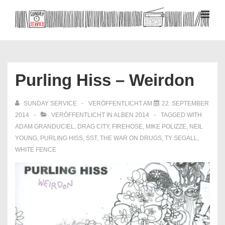
↓
Zum
MEN
Inhalt
Hauptnavigation
Purling Hiss – Weirdon
SUNDAY SERVICE
VERÖFFENTLICHT AM
22. SEPTEMBER
2014
VERÖFFENTLICHT IN
ALBEN 2014
TAGGED WITH
ADAM GRANDUCIEL
,
DRAG CITY
,
FIREHOSE
,
MIKE POLIZZE
,
NEIL
YOUNG
,
PURLING HISS
,
SST
,
THE WAR ON DRUGS
,
TY SEGALL
,
WHITE FENCE