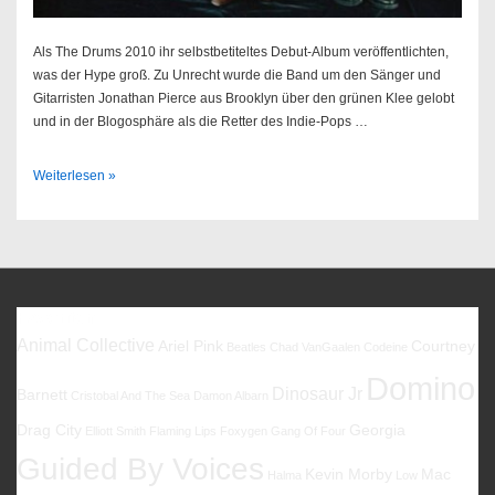
Als The Drums 2010 ihr selbstbetiteltes Debut-Album veröffentlichten,
was der Hype groß. Zu Unrecht wurde die Band um den Sänger und
Gitarristen Jonathan Pierce aus Brooklyn über den grünen Klee gelobt
und in der Blogosphäre als die Retter des Indie-Pops …
The
Weiterlesen »
Drums
–
Encyclopedia
Favoriten
Animal Collective
Ariel Pink
Courtney
Beatles
Chad VanGaalen
Codeine
Domino
Dinosaur Jr
Barnett
Cristobal And The Sea
Damon Albarn
Drag City
Georgia
Elliott Smith
Flaming Lips
Foxygen
Gang Of Four
Guided By Voices
Kevin Morby
Mac
Halma
Low