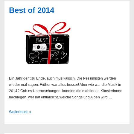
23.09.2017
Best of 2014
@
Hamburg
St.
Pauli
Ein Jahr geht zu Ende, auch musikalisch. Die Pessimisten werden
wieder mal sagen: Früher war alles besser! Aber wie war die Musik in
2014? Gab es Überraschungen, konnten die etablierten KünsterInnen
nachlegen, wer hat enttäuscht, welche Songs und Alben wird …
Best
Weiterlesen »
of
2014