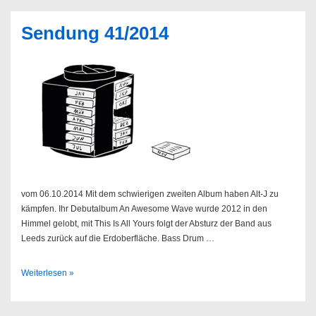
14.11.2014
@
Sendung 41/2014
Molotow
vom 06.10.2014 Mit dem schwierigen zweiten Album haben Alt-J zu
kämpfen. Ihr Debutalbum An Awesome Wave wurde 2012 in den
Himmel gelobt, mit This Is All Yours folgt der Absturz der Band aus
Leeds zurück auf die Erdoberfläche. Bass Drum …
Sendung
Weiterlesen »
41/2014