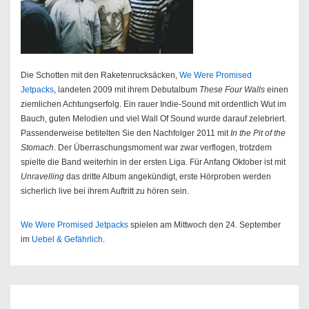
Die Schotten mit den Raketenrucksäcken,
We Were Promised
Jetpacks
, landeten 2009 mit ihrem Debutalbum
These Four Walls
einen
ziemlichen Achtungserfolg. Ein rauer Indie-Sound mit ordentlich Wut im
Bauch, guten Melodien und viel Wall Of Sound wurde darauf zelebriert.
Passenderweise betitelten Sie den Nachfolger 2011 mit
In the Pit of the
Stomach
. Der Überraschungsmoment war zwar verflogen, trotzdem
spielte die Band weiterhin in der ersten Liga. Für Anfang Oktober ist mit
Unravelling
das dritte Album angekündigt, erste Hörproben werden
sicherlich live bei ihrem Auftritt zu hören sein.
We Were Promised Jetpacks
spielen am Mittwoch den 24. September
im
Uebel & Gefährlich
.