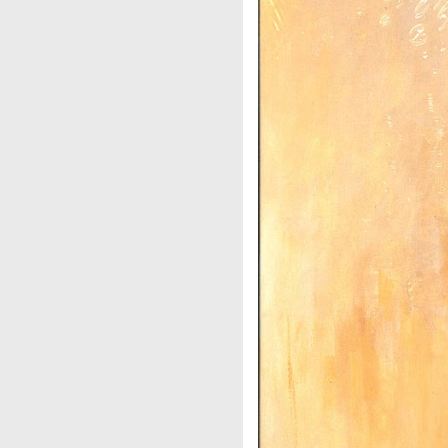
In
Disguise
There