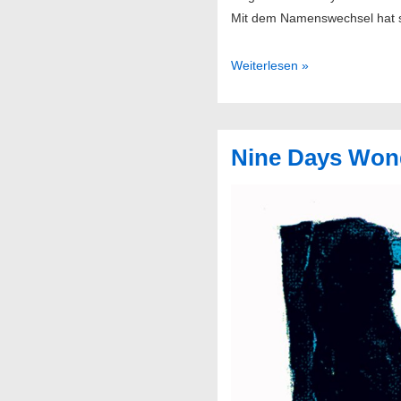
Mit dem Namenswechsel hat 
Hey
Weiterlesen »
Mercedes
–
Everynight
Nine Days Wond
Fire
Works