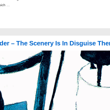
sich …
er – The Scenery Is In Disguise The