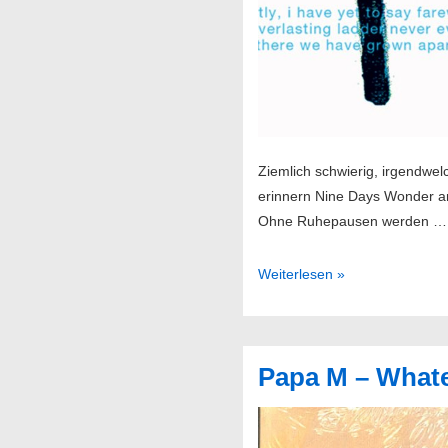
Ziemlich schwierig, irgendwel
erinnern Nine Days Wonder an
Ohne Ruhepausen werden …
Nine
Weiterlesen »
Days
Wonder
–
Papa M – Whate
The
Scenery
Is