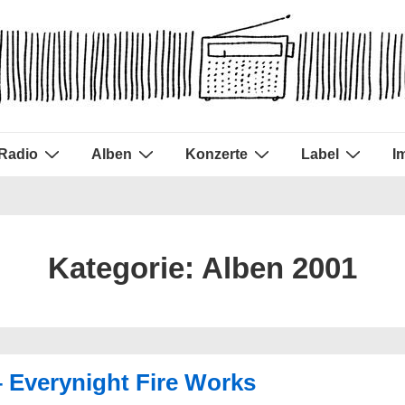
Radio
Alben
Konzerte
Label
I
Kategorie:
Alben 2001
 Everynight Fire Works