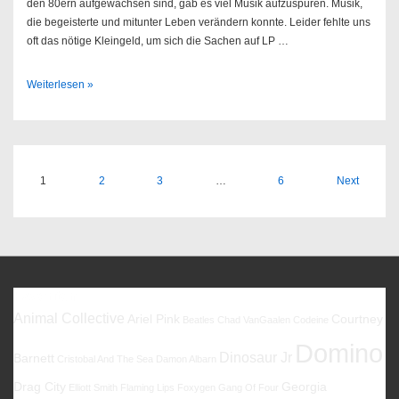
den 80ern aufgewachsen sind, gab es viel Musik aufzuspüren. Musik,
die begeisterte und mitunter Leben verändern konnte. Leider fehlte uns
oft das nötige Kleingeld, um sich die Sachen auf LP …
Sendung
Weiterlesen »
43/2004
Seitennummerierung
1
2
3
…
6
Next
der
Beiträge
Favoriten
Animal Collective
Ariel Pink
Courtney
Beatles
Chad VanGaalen
Codeine
Domino
Dinosaur Jr
Barnett
Cristobal And The Sea
Damon Albarn
Drag City
Georgia
Elliott Smith
Flaming Lips
Foxygen
Gang Of Four