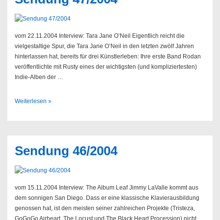
vom 22.11.2004 Interview: Tara Jane O’Neil Eigentlich reicht die
vielgestaltige Spur, die Tara Jane O’Neil in den letzten zwölf Jahren
hinterlassen hat, bereits für drei Künstlerleben: Ihre erste Band Rodan
veröffentlichte mit Rusty eines der wichtigsten (und kompliziertesten)
Indie-Alben der …
Sendung
Weiterlesen »
47/2004
Sendung 46/2004
vom 15.11.2004 Interview: The Album Leaf Jimmy LaValle kommt aus
dem sonnigen San Diego. Dass er eine klassische Klavierausbildung
genossen hat, ist den meisten seiner zahlreichen Projekte (Tristeza,
GoGoGo Airheart, The Locust und The Black Heart Procession) nicht