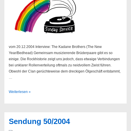
vom 20.12.2004 Interview: The Kadane Brothers (The New
Year/Bedhead) Gemeinsam musizierende Brüderpaare gibt es so
einige. Die Rockhistorie zeigt uns jedoch, dass etwaige Verbindungen
bei unklarer Rollenverteilung oftmals zu neidvollem Zwist führen.
Obwohl der Clan gerüchteweise dem dreckigen Ölgeschäft entstammt,
…
Sendung
Weiterlesen »
51/2004
Sendung 50/2004