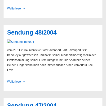
Sendung
Weiterlesen »
49/2004
Sendung 48/2004
vom 29.11.2004 Interview: Bart Davenport Bart Davenport ist in
Berkeley aufgewachsen und hat in seiner Kindheit mächtig viel in der
Plattensammlung seiner Eltern rumgewühlt. Die Abdrücke seiner
kleinen Finger kann man noch immer auf den Alben von Arthur Lee,
Love, …
Sendung
Weiterlesen »
48/2004
Sendung 47/2004