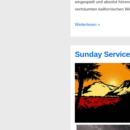
eingespielt und absolut höre
verträumten kalifornischen W
Best
Weiterlesen »
Of
2023
Sunday Service