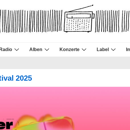
Radio
Alben
Konzerte
Label
I
ival 2025