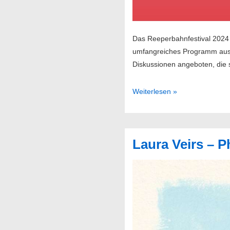
Das Reeperbahnfestival 2024 f
umfangreiches Programm aus M
Diskussionen angeboten, die 
Reeperbahnfestival
Weiterlesen »
2024
Laura Veirs – 