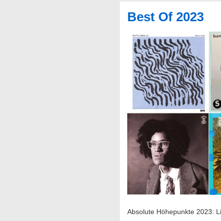
Phone
Best Of 2023
Orphans
Absolute Höhepunkte 2023: Li