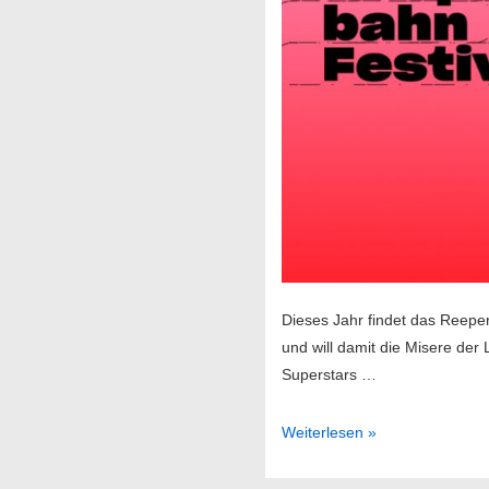
Dieses Jahr findet das Reepe
und will damit die Misere der
Superstars …
Reeperbahnfestival
Weiterlesen »
2025