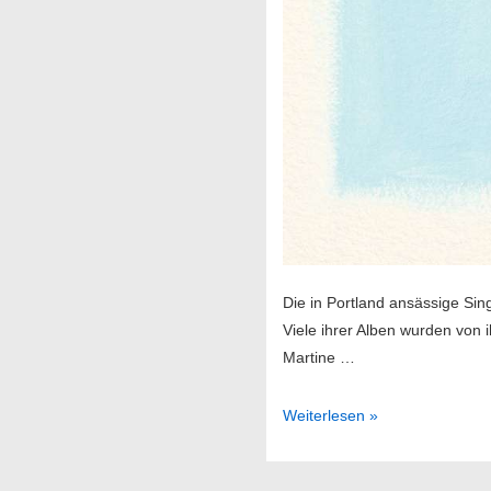
Die in Portland ansässige Sin
Viele ihrer Alben wurden von
Martine …
Laura
Weiterlesen »
Veirs
–