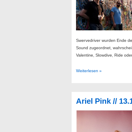
Swervedriver wurden Ende der
Sound zugeordnet, wahrschein
Valentine, Slowdive, Ride od
Swervedriver
Weiterlesen »
//
18.11.2015
@
Ariel Pink // 1
Knust