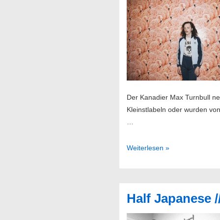
@
Molotov
Der Kanadier Max Turnbull nen
Kleinstlabeln oder wurden von
…
Slim
Weiterlesen »
Twig
//
01.12.2015
Half Japanese 
@
Hafenklang