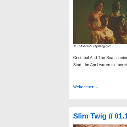
Sunday
Service
Cristobal And The Sea schein
Stadt. Im April waren sie be
…
Cristobal
Weiterlesen »
And
The
Sea
Slim Twig // 01
//
12.12.2015