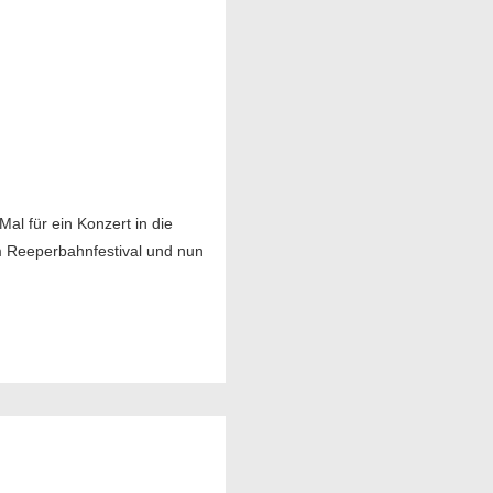
l für ein Konzert in die
m Reeperbahnfestival und nun