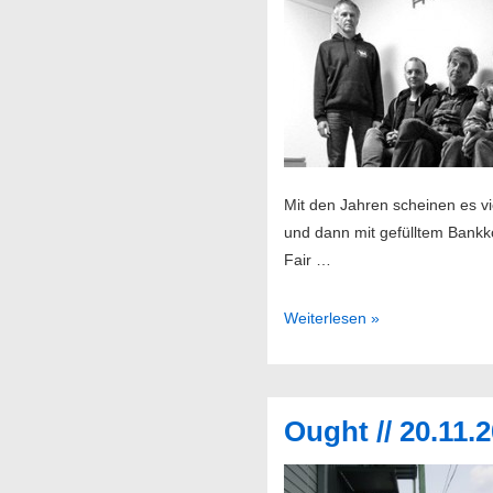
Mit den Jahren scheinen es v
und dann mit gefülltem Bankko
Fair …
Half
Weiterlesen »
Japanese
//
25.11.2015
Ought // 20.11
@
Monkeys
Music