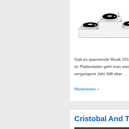
Gab es spannende Musik 2015?
im Plattenladen geht man mei
vergangene Jahr fällt aber …
Best
Weiterlesen »
of
2015
//
Cristobal And T
28.12.2015
@