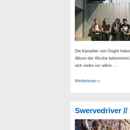
Club
Die Kanadier von Ought habe
Album der Woche bekommen. A
sich vieles vor allem …
Ought
Weiterlesen »
//
20.11.2015
@
Swervedriver //
Nochtspeicher