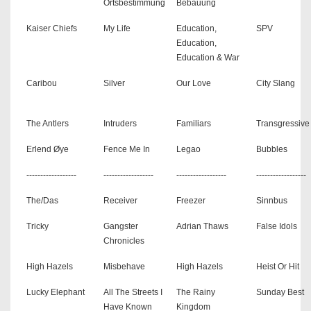
Ortsbestimmung
Bebauung
Kaiser Chiefs
My Life
Education,
SPV
Education,
Education & War
Caribou
Silver
Our Love
City Slang
The Antlers
Intruders
Familiars
Transgressive
Erlend Øye
Fence Me In
Legao
Bubbles
------------------
------------------
------------------
------------------
The/Das
Receiver
Freezer
Sinnbus
Tricky
Gangster
Adrian Thaws
False Idols
Chronicles
High Hazels
Misbehave
High Hazels
Heist Or Hit
Lucky Elephant
All The Streets I
The Rainy
Sunday Best
Have Known
Kingdom