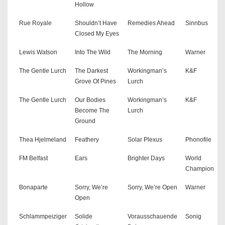
Hollow
Rue Royale
Shouldn’t Have
Remedies Ahead
Sinnbus
Closed My Eyes
Lewis Watson
Into The Wild
The Morning
Warner
The Gentle Lurch
The Darkest
Workingman’s
K&F
Grove Of Pines
Lurch
The Gentle Lurch
Our Bodies
Workingman’s
K&F
Become The
Lurch
Ground
Thea Hjelmeland
Feathery
Solar Plexus
Phonofile
FM Belfast
Ears
Brighter Days
World
Champion
Bonaparte
Sorry, We’re
Sorry, We’re Open
Warner
Open
Schlammpeiziger
Solide
Vorausschauende
Sonig