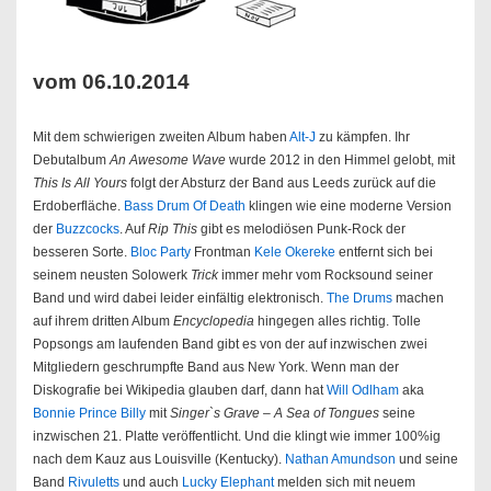
vom 06.10.2014
Mit dem schwierigen zweiten Album haben
Alt-J
zu kämpfen. Ihr
Debutalbum
An Awesome Wave
wurde 2012 in den Himmel gelobt, mit
This Is All Yours
folgt der Absturz der Band aus Leeds zurück auf die
Erdoberfläche.
Bass Drum Of Death
klingen wie eine moderne Version
der
Buzzcocks
. Auf
Rip This
gibt es melodiösen Punk-Rock der
besseren Sorte.
Bloc Party
Frontman
Kele Okereke
entfernt sich bei
seinem neusten Solowerk
Trick
immer mehr vom Rocksound seiner
Band und wird dabei leider einfältig elektronisch.
The Drums
machen
auf ihrem dritten Album
Encyclopedia
hingegen alles richtig. Tolle
Popsongs am laufenden Band gibt es von der auf inzwischen zwei
Mitgliedern geschrumpfte Band aus New York. Wenn man der
Diskografie bei Wikipedia glauben darf, dann hat
Will Odlham
aka
Bonnie Prince Billy
mit
Singer`s Grave – A Sea of Tongues
seine
inzwischen 21. Platte veröffentlicht. Und die klingt wie immer 100%ig
nach dem Kauz aus Louisville (Kentucky).
Nathan Amundson
und seine
Band
Rivuletts
und auch
Lucky Elephant
melden sich mit neuem