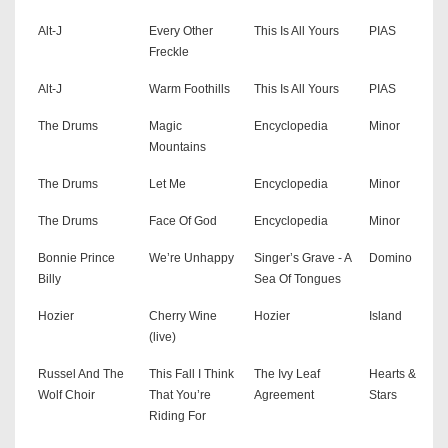
Alt-J
Every Other
This Is All Yours
PIAS
Freckle
Alt-J
Warm Foothills
This Is All Yours
PIAS
The Drums
Magic
Encyclopedia
Minor
Mountains
The Drums
Let Me
Encyclopedia
Minor
The Drums
Face Of God
Encyclopedia
Minor
Bonnie Prince
We’re Unhappy
Singer’s Grave - A
Domino
Billy
Sea Of Tongues
Hozier
Cherry Wine
Hozier
Island
(live)
Russel And The
This Fall I Think
The Ivy Leaf
Hearts &
Wolf Choir
That You’re
Agreement
Stars
Riding For