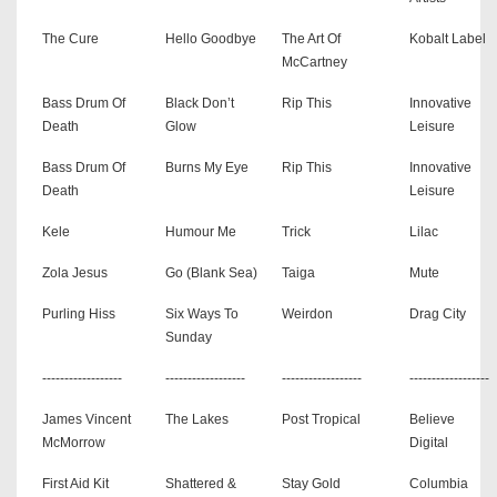
The Cure
Hello Goodbye
The Art Of
Kobalt Label
McCartney
Bass Drum Of
Black Don’t
Rip This
Innovative
Death
Glow
Leisure
Bass Drum Of
Burns My Eye
Rip This
Innovative
Death
Leisure
Kele
Humour Me
Trick
Lilac
Zola Jesus
Go (Blank Sea)
Taiga
Mute
Purling Hiss
Six Ways To
Weirdon
Drag City
Sunday
------------------
------------------
------------------
------------------
James Vincent
The Lakes
Post Tropical
Believe
McMorrow
Digital
First Aid Kit
Shattered &
Stay Gold
Columbia