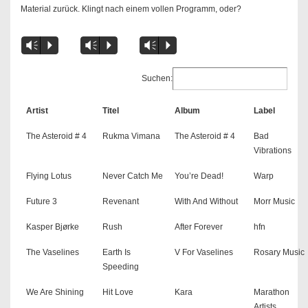
Material zurück. Klingt nach einem vollen Programm, oder?
Vm
P
Vm
P
Vm
P
Suchen:
Artist
Titel
Album
Label
The Asteroid # 4
Rukma Vimana
The Asteroid # 4
Bad
Vibrations
Flying Lotus
Never Catch Me
You’re Dead!
Warp
Future 3
Revenant
With And Without
Morr Music
Kasper Bjørke
Rush
After Forever
hfn
The Vaselines
Earth Is
V For Vaselines
Rosary Music
Speeding
We Are Shining
Hit Love
Kara
Marathon
Artists