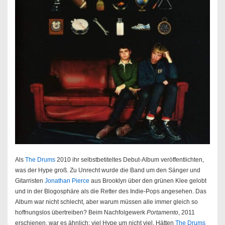
Als
The Drums
2010 ihr selbstbetiteltes Debut-Album veröffentlichten,
was der Hype groß. Zu Unrecht wurde die Band um den Sänger und
Gitarristen
Jonathan Pierce
aus Brooklyn über den grünen Klee gelobt
und in der Blogosphäre als die Retter des Indie-Pops angesehen. Das
Album war nicht schlecht, aber warum müssen alle immer gleich so
hoffnungslos übertreiben? Beim Nachfolgewerk
Portamento
, 2011
erschienen, war es ähnlich: viel Hype um nicht viel. Hätten
The Drums