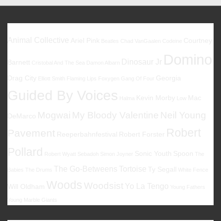
Favoriten
Animal Collective
Ariel Pink
Courtney
Beatles
Chad VanGaalen
Codeine
Domino
Dinosaur Jr
Barnett
Cristobal And The Sea
Damon Albarn
Drag City
Georgia
Elliott Smith
Flaming Lips
Foxygen
Gang Of Four
Guided By Voices
Kevin Morby
Mac
Halma
Low
Mogwai
My Bloody Valentine
Neil Young
DeMarco
Robert
Pavement
Reeperbahnfestival
Robert Forster
Pollard
Sonic Youth
Spoon
Robert Wyatt
Sebadoh
Simon Joyner
The
The Go-Betweens
Tortoise
Ty Segall
Babies
The Drums
White Fence
Woods
Woodsist
Yo La Tengo
Will Oldham
Young Fathers
Young Marble Giants