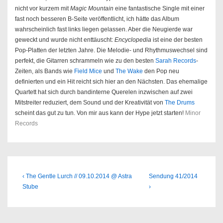
nicht vor kurzem mit
Magic Mountain
eine fantastische Single mit einer
fast noch besseren B-Seite veröffentlicht, ich hätte das Album
wahrscheinlich fast links liegen gelassen. Aber die Neugierde war
geweckt und wurde nicht enttäuscht:
Encyclopedia
ist eine der besten
Pop-Platten der letzten Jahre. Die Melodie- und Rhythmuswechsel sind
perfekt, die Gitarren schrammeln wie zu den besten
Sarah Records
-
Zeiten, als Bands wie
Field Mice
und
The Wake
den Pop neu
definierten und ein Hit reicht sich hier an den Nächsten. Das ehemalige
Quartett hat sich durch bandinterne Querelen inzwischen auf zwei
Mitstreiter reduziert, dem Sound und der Kreativität von
The Drums
scheint das gut zu tun. Von mir aus kann der Hype jetzt starten!
Minor
Records
Beitragsnavigation
Previous
Next
‹ The Gentle Lurch // 09.10.2014 @ Astra
Sendung 41/2014
Post
Post
Stube
›
is
is