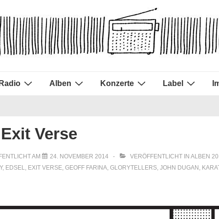
Radio
Alben
Konzerte
Label
I
 Exit Verse
FENTLICHT AM
24. NOVEMBER 2014
VERÖFFENTLICHT IN
ALBEN 20
Y
,
EDSEL
,
EXIT VERSE
,
GEOFF FARINA
,
GLORYTELLERS
,
JOHN DUGAN
,
KARA