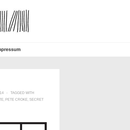
mpressum
14
TAGGED WITH
TE
,
PETE CROKE
,
SECRET