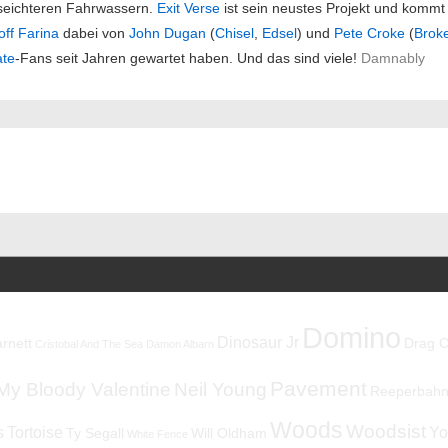
n seichteren Fahrwassern.
Exit Verse
ist sein neustes Projekt und komm
ff Farina
dabei von
John Dugan
(
Chisel
,
Edsel
) und
Pete Croke
(
Brok
ate
-Fans seit Jahren gewartet haben. Und das sind viele!
Damnably
ation
Domino
Dinosaur Jr
rnett
Drag C
Cristobal And The Sea
Damon Albarn
Pavement
My Bloody Valentine
Neil Young
Reeperbahnf
Woods
Woodsist
s
Tortoise
Yo
Ty Segall
Will Oldham
White Fence