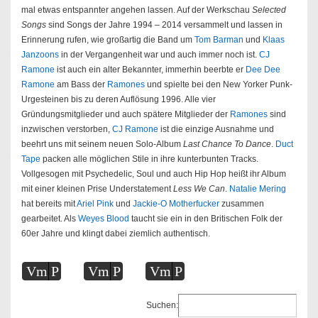
mal etwas entspannter angehen lassen. Auf der Werkschau
Selected
Songs
sind Songs der Jahre 1994 – 2014 versammelt und lassen in
Erinnerung rufen, wie großartig die Band um
Tom Barman
und
Klaas
Janzoons
in der Vergangenheit war und auch immer noch ist.
CJ
Ramone
ist auch ein alter Bekannter, immerhin beerbte er
Dee Dee
Ramone
am Bass der
Ramones
und spielte bei den New Yorker Punk-
Urgesteinen bis zu deren Auflösung 1996. Alle vier
Gründungsmitglieder und auch spätere Mitglieder der
Ramones
sind
inzwischen verstorben,
CJ Ramone
ist die einzige Ausnahme und
beehrt uns mit seinem neuen Solo-Album
Last Chance To Dance
.
Duct
Tape
packen alle möglichen Stile in ihre kunterbunten Tracks.
Vollgesogen mit Psychedelic, Soul und auch Hip Hop heißt ihr Album
mit einer kleinen Prise Understatement
Less We Can
.
Natalie Mering
hat bereits mit
Ariel Pink
und
Jackie-O Motherfucker
zusammen
gearbeitet. Als
Weyes Blood
taucht sie ein in den Britischen Folk der
60er Jahre und klingt dabei ziemlich authentisch.
Vm
P
Vm
P
Vm
P
Suchen: