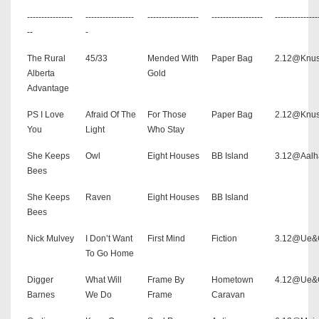
----------------
-----------------
------------------
------------------
---------------
--
-
The Rural
45/33
Mended With
Paper Bag
2.12@Knus
Alberta
Gold
Advantage
PS I Love
Afraid Of The
For Those
Paper Bag
2.12@Knus
You
Light
Who Stay
She Keeps
Owl
Eight Houses
BB Island
3.12@Aalh
Bees
She Keeps
Raven
Eight Houses
BB Island
Bees
Nick Mulvey
I Don’t Want
First Mind
Fiction
3.12@Ue&
To Go Home
Digger
What Will
Frame By
Hometown
4.12@Ue&
Barnes
We Do
Frame
Caravan