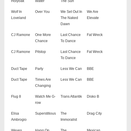
Holyoak
Water
The Sun
Wolf In
Over You
We Set Out In
We Are
Loveland
The Naked
Elevate
Dawn
CJ Ramone
One More
Last Chance
Fat Wreck
Chance
To Dance
CJ Ramone
Pitstop
Last Chance
Fat Wreck
To Dance
Duct Tape
Party
Less We Can
BBE
Duct Tape
Times Are
Less We Can
BBE
Changing
Flug 8
Watch Me G-
Trans Atlantik
Disko B
row
Elisa
Superstitious
The
Drag City
Ambrogio
Immoralist
Weyes
Hang On
The
Mexican