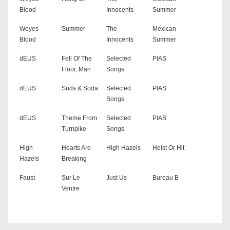
Blood
Innocents
Summer
Weyes
Summer
The
Mexican
Blood
Innocents
Summer
dEUS
Fell Of The
Selected
PIAS
Floor, Man
Songs
dEUS
Suds & Soda
Selected
PIAS
Songs
dEUS
Theme From
Selected
PIAS
Turnpike
Songs
High
Hearts Are
High Hazels
Heist Or Hit
Hazels
Breaking
Faust
Sur Le
Just Us
Bureau B
Ventre