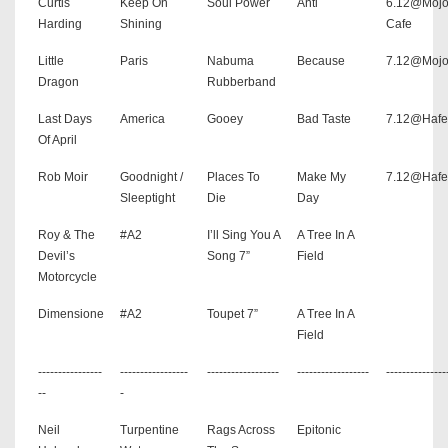
Curtis
Keep On
Soul Power
Anti
6.12@Mojo
Harding
Shining
Cafe
Little
Paris
Nabuma
Because
7.12@Mojo
Dragon
Rubberband
Last Days
America
Gooey
Bad Taste
7.12@Hafe
Of April
Rob Moir
Goodnight /
Places To
Make My
7.12@Hafe
Sleeptight
Die
Day
Roy & The
#A2
I’ll Sing You A
A Tree In A
Devil’s
Song 7”
Field
Motorcycle
Dimensione
#A2
Toupet 7”
A Tree In A
Field
----------------
-----------------
------------------
------------------
---------------
--
-
Neil
Turpentine
Rags Across
Epitonic