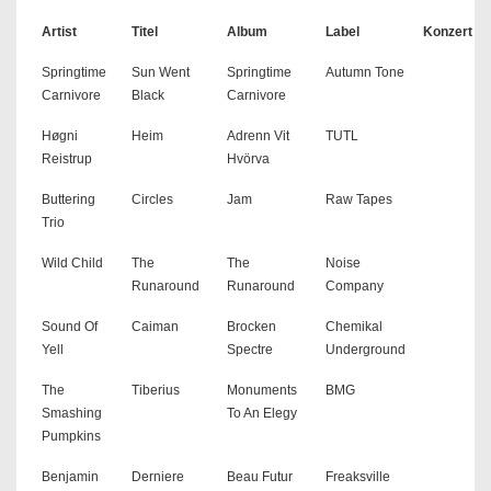
Artist
Titel
Album
Label
Konzert
Springtime
Sun Went
Springtime
Autumn Tone
Carnivore
Black
Carnivore
Høgni
Heim
Adrenn Vit
TUTL
Reistrup
Hvörva
Buttering
Circles
Jam
Raw Tapes
Trio
Wild Child
The
The
Noise
Runaround
Runaround
Company
Sound Of
Caiman
Brocken
Chemikal
Yell
Spectre
Underground
The
Tiberius
Monuments
BMG
Smashing
To An Elegy
Pumpkins
Benjamin
Derniere
Beau Futur
Freaksville