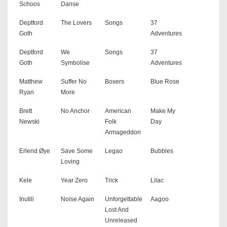
Schoos
Danse
Deptford
The Lovers
Songs
37
Goth
Adventures
Deptford
We
Songs
37
Goth
Symbolise
Adventures
Matthew
Suffer No
Boxers
Blue Rose
Ryan
More
Brett
No Anchor
American
Make My
Newski
Folk
Day
Armageddon
Erlend Øye
Save Some
Legao
Bubbles
Loving
Kele
Year Zero
Trick
Lilac
Inutili
Noise Again
Unforgettable
Aagoo
Lost And
Unreleased