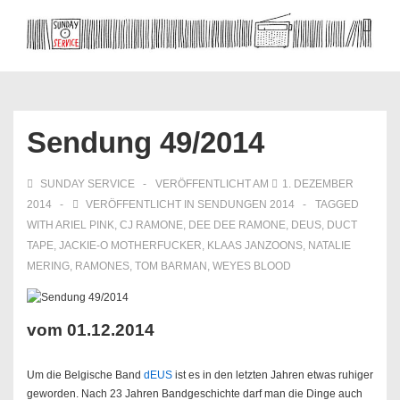
↓
Zum
ME
Inhalt
Hauptnavigation
Sendung 49/2014
SUNDAY SERVICE
VERÖFFENTLICHT AM
1. DEZEMBER
2014
VERÖFFENTLICHT IN
SENDUNGEN 2014
TAGGED
WITH
ARIEL PINK
,
CJ RAMONE
,
DEE DEE RAMONE
,
DEUS
,
DUCT
TAPE
,
JACKIE-O MOTHERFUCKER
,
KLAAS JANZOONS
,
NATALIE
MERING
,
RAMONES
,
TOM BARMAN
,
WEYES BLOOD
vom 01.12.2014
Um die Belgische Band
dEUS
ist es in den letzten Jahren etwas ruhiger
geworden. Nach 23 Jahren Bandgeschichte darf man die Dinge auch