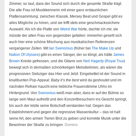
Zimmer, so laut, dass der Sound sich durch die gesamte Straße trägt.
Die alte Frau ist Musikkennerin mit einer ganz erstaunlichen
Plattensammlung: zwischen Klassik, Mersey Beat und Gospel gibt es
alles Mögliche zu hören, und sie trifft stets eine geschmackssichere
Auswahl. Als ich die Platte von
Weird War
hörte, dachte ich mir, sie
müsste der alten Frau von gegenüber gefallen: immerhin gesellt sich
auch hier eine schöne Mischung aus musikalischen Referenzen
vergangener Zeiten. Mit
Ian Svenonius
(früher bei
The Make Up
und
Nation Of Ulysses
) gibt es einen Sänger, der so klingt, als hätte
James
Brown
Kreide gefressen, und die Gitarre von
Neil Hagerty
(
Royal Trux
)
bewegt sich in dermaßen schnörkeligen Melodielinien, als wären die
progressiven Siebziger das Hier und Jetzt. Eingebettet ist der Sound in
knallbunten Pop-Appeal:
Baby it’s the best
wird da geshoutet und im
nächsten Refrain haucht eine liebliche Frauenstimme
Uhhs
im
Hintergrund. Von
Svenonius
weiß man aber, dass er auf der Bühne so
lange sein Maul aufreißt und den Konzertbesuchern ins Gesicht springt,
bis auch der letzte seine Botschaft verstanden hat: Gegen das
Establishment und gegen die regressive Massenkultur – das ist halt
seine Art, den armen Tieren Brot zu geben und korrekte Musik unter die
Bewohner der Straße zu bringen.
Domino