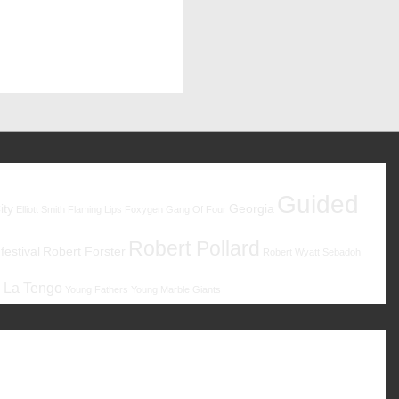
Guided
ity
Georgia
Elliott Smith
Flaming Lips
Foxygen
Gang Of Four
Robert Pollard
estival
Robert Forster
Robert Wyatt
Sebadoh
 La Tengo
Young Fathers
Young Marble Giants