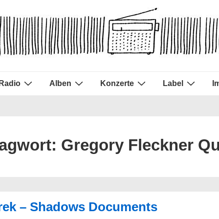
Radio
Alben
Konzerte
Label
I
agwort:
Gregory Fleckner Qu
irek – Shadows Documents