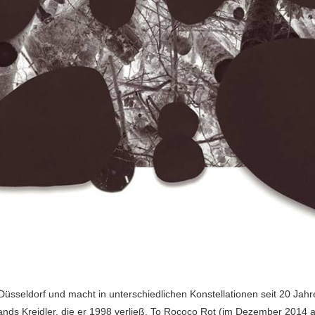
üsseldorf und macht in unterschiedlichen Konstellationen seit 20 Jah
ands Kreidler, die er 1998 verließ, To Rococo Rot (im Dezember 2014 