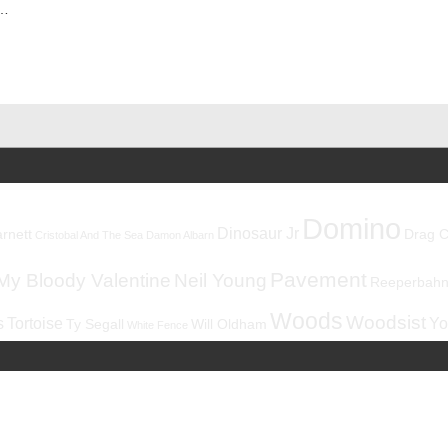
 …
Domino
Dinosaur Jr
rnett
Drag C
Cristobal And The Sea
Damon Albarn
Pavement
My Bloody Valentine
Neil Young
Reeperbahnf
Woods
Woodsist
s
Tortoise
Yo
Ty Segall
Will Oldham
White Fence