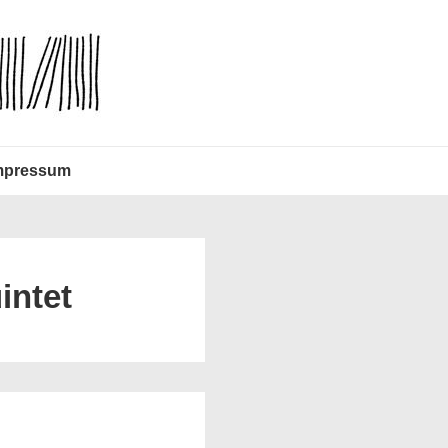
mpressum
intet