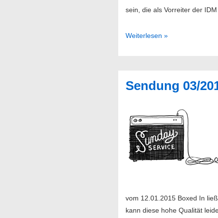
sein, die als Vorreiter der I
Schneider
Weiterlesen »
Kacirek
–
Shadows
Sendung 03/20
Documents
vom 12.01.2015 Boxed In ließ
kann diese hohe Qualität leid