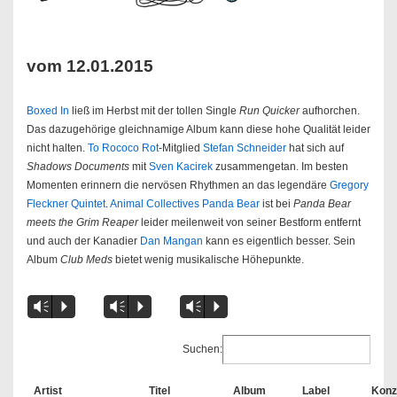
vom 12.01.2015
Boxed In
ließ im Herbst mit der tollen Single
Run Quicker
aufhorchen.
Das dazugehörige gleichnamige Album kann diese hohe Qualität leider
nicht halten.
To Rococo Rot
-Mitglied
Stefan Schneider
hat sich auf
Shadows Documents
mit
Sven Kacirek
zusammengetan. Im besten
Momenten erinnern die nervösen Rhythmen an das legendäre
Gregory
Fleckner Quintet
.
Animal Collectives
Panda Bear
ist bei
Panda Bear
meets the Grim Reaper
leider meilenweit von seiner Bestform entfernt
und auch der Kanadier
Dan Mangan
kann es eigentlich besser. Sein
Album
Club Meds
bietet wenig musikalische Höhepunkte.
Vm
P
Vm
P
Vm
P
Suchen:
Artist
Titel
Album
Label
Konz