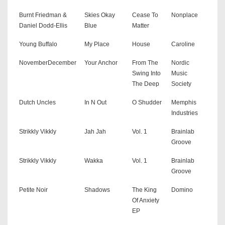
Burnt Friedman &
Skies Okay
Cease To
Nonplace
Daniel Dodd-Ellis
Blue
Matter
Young Buffalo
My Place
House
Caroline
NovemberDecember
Your Anchor
From The
Nordic
Swing Into
Music
The Deep
Society
Dutch Uncles
In N Out
O Shudder
Memphis
Industries
Strikkly Vikkly
Jah Jah
Vol. 1
Brainlab
Groove
Strikkly Vikkly
Wakka
Vol. 1
Brainlab
Groove
Petite Noir
Shadows
The King
Domino
Of Anxiety
EP