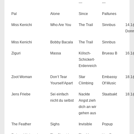
---
---
Pal
Alone
Since
Paltunes
Miss Kenichi
Who Are You
The Trail
Sinnbus
14.1
Donn
Miss Kenichi
Bobby Bacala
The Trail
Sinnbus
Ziguri
Massa
Kölsch-
Brueau B
16.1
Schickert-
Erdenreich
Zoot Woman
Don’t Tear
Star
Embassy
18.
Yourself Apart
Climbing
Of Music
Jens Friebe
Sei einfach
Nackte
Staatsakt
18.1
nicht du selbst
Angst zieh
dich an wir
gehen aus
The Feather
Sighs
Invisible
Popup