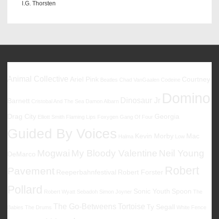
l.G. Thorsten
Favoriten
Animal Collective
Ariel Pink
Courtney
Beatles
Chad VanGaalen
Codeine
Domino
Dinosaur Jr
Barnett
Cristobal And The Sea
Damon Albarn
Drag City
Georgia
Elliott Smith
Flaming Lips
Foxygen
Gang Of Four
Guided By Voices
Kevin Morby
Mac
Halma
Low
Mogwai
My Bloody Valentine
Neil Young
DeMarco
Robert
Pavement
Reeperbahnfestival
Robert Forster
Pollard
Sonic Youth
Spoon
Robert Wyatt
Sebadoh
Simon Joyner
The
The Go-Betweens
Tortoise
Ty Segall
Babies
The Drums
White Fence