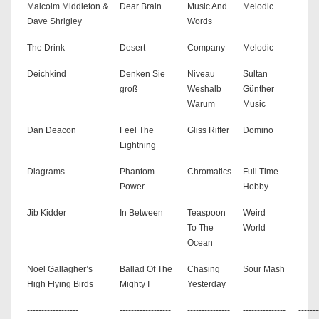
Malcolm Middleton &
Dear Brain
Music And
Melodic
Dave Shrigley
Words
The Drink
Desert
Company
Melodic
Deichkind
Denken Sie
Niveau
Sultan
groß
Weshalb
Günther
Warum
Music
Dan Deacon
Feel The
Gliss Riffer
Domino
Lightning
Diagrams
Phantom
Chromatics
Full Time
Power
Hobby
Jib Kidder
In Between
Teaspoon
Weird
To The
World
Ocean
Noel Gallagher’s
Ballad Of The
Chasing
Sour Mash
High Flying Birds
Mighty I
Yesterday
------------------
------------------
---------------
---------------
-------