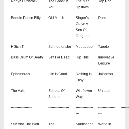
Robyn Hitchcock
The Ghost In
The Man
Yep Roc
You
Upstairs
Bonnie Prince Billy
Old Match
Singer’s
Domino
Grave A
Sea Of
Tongues
HGich.T
Schneefenster
Megabobo
Tapete
Bass Drum Of Death
Left For Dead
Rip This
Innovative
Leisure
Ephemerals
Life Is Good
Nothing Is
Jalapeno
Easy
The Vals
Echoes Of
Wildflower
Unique
Summer
Way
------------------
------------------
---------------
---------------
-------
---
---
Sun And The Wolf
The
Salutations
World In