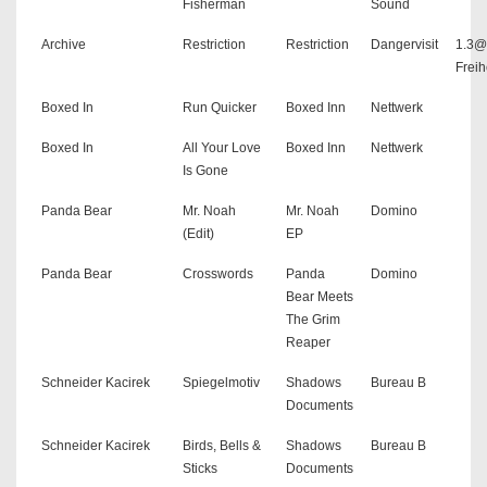
Fisherman
Sound
Archive
Restriction
Restriction
Dangervisit
1.3@
Freih
Boxed In
Run Quicker
Boxed Inn
Nettwerk
Boxed In
All Your Love
Boxed Inn
Nettwerk
Is Gone
Panda Bear
Mr. Noah
Mr. Noah
Domino
(Edit)
EP
Panda Bear
Crosswords
Panda
Domino
Bear Meets
The Grim
Reaper
Schneider Kacirek
Spiegelmotiv
Shadows
Bureau B
Documents
Schneider Kacirek
Birds, Bells &
Shadows
Bureau B
Sticks
Documents