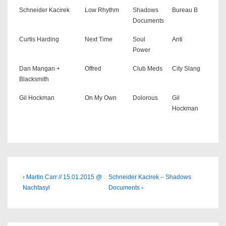
Schneider Kacirek
Low Rhythm
Shadows
Bureau B
Documents
Curtis Harding
Next Time
Soul
Anti
Power
Dan Mangan +
Offred
Club Meds
City Slang
Blacksmith
Gil Hockman
On My Own
Dolorous
Gil
Hockman
Beitragsnavigation
Previous
Next
‹ Martin Carr // 15.01.2015 @
Schneider Kacirek – Shadows
Post
Post
Nachtasyl
Documents ›
is
is