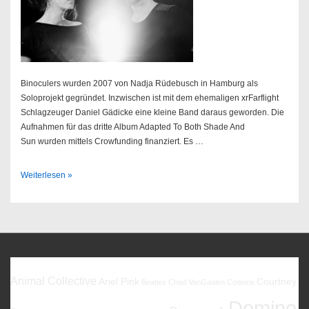
Binoculers wurden 2007 von Nadja Rüdebusch in Hamburg als
Soloprojekt gegründet. Inzwischen ist mit dem ehemaligen xrFarflight
Schlagzeuger Daniel Gädicke eine kleine Band daraus geworden. Die
Aufnahmen für das dritte Album Adapted To Both Shade And
Sun wurden mittels Crowfunding finanziert. Es …
Binoculers
Weiterlesen »
//
19.06.2015
@
Astra
Stube
Favoriten
Animal Collective
Ariel Pink
Courtney
Beatles
Chad VanGaalen
Codeine
Domino