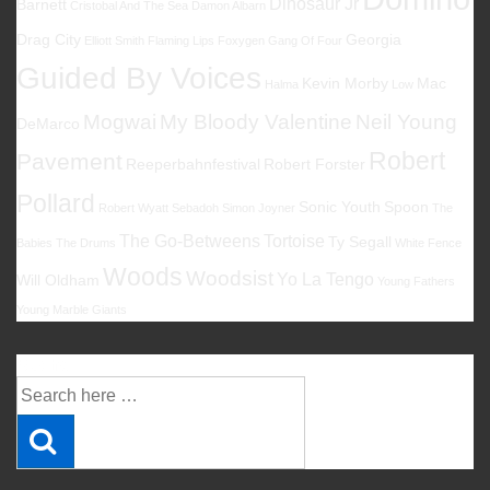
Dinosaur Jr
Barnett
Cristobal And The Sea
Damon Albarn
Drag City
Georgia
Elliott Smith
Flaming Lips
Foxygen
Gang Of Four
Guided By Voices
Kevin Morby
Mac
Halma
Low
Mogwai
My Bloody Valentine
Neil Young
DeMarco
Robert
Pavement
Reeperbahnfestival
Robert Forster
Pollard
Sonic Youth
Spoon
Robert Wyatt
Sebadoh
Simon Joyner
The
The Go-Betweens
Tortoise
Ty Segall
Babies
The Drums
White Fence
Woods
Woodsist
Yo La Tengo
Will Oldham
Young Fathers
Young Marble Giants
Suche
Suche
nach: