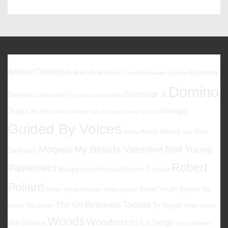
Post
Post
is
is
Favoriten
Animal Collective
Ariel Pink
Courtney
Beatles
Chad VanGaalen
Codeine
Domino
Dinosaur Jr
Barnett
Cristobal And The Sea
Damon Albarn
Drag City
Georgia
Elliott Smith
Flaming Lips
Foxygen
Gang Of Four
Guided By Voices
Kevin Morby
Mac
Halma
Low
Mogwai
My Bloody Valentine
Neil Young
DeMarco
Robert
Pavement
Reeperbahnfestival
Robert Forster
Pollard
Sonic Youth
Spoon
Robert Wyatt
Sebadoh
Simon Joyner
The
The Go-Betweens
Tortoise
Ty Segall
Babies
The Drums
White Fence
Woods
Woodsist
Yo La Tengo
Will Oldham
Young Fathers