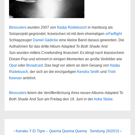
Binoculers
wurden 2007 von
Nadja Rüdebusch
in Hamburg als
Soloprojekt gegründet. Inzwischen ist mit dem ehemaligen
xrFarflight
Schlagzeuger
Daniel Gädicke
eine kleine Band daraus geworden. Die
Aufnahmen für das dritte Album
Adapted To Both Shade And
Sun
wurden mittels Crowfunding finanziert. Es klingt nach klassischem
Dream Pop und erinnert in einigen Momenten an große Vorbilder wie
Opal
oder
Broadcast
. Das liegt vor allem an dem Gesang von
Nadja
Rüdebusch
, der sich an die einzigartigen
Kendra Smith
und
Trish
Keenan
anlehnt.
Binoculers
feiern die Veröffentlichung ihres neuen Albums
Adapted To
Both Shade And Sun
am Freitag den 19. Juni in der
Astra Stube
.
Beitragsnavigation
Previous
Next
‹ Kanaku Y El Tigre – Quema Quema Quema
Sendung 26/2015 ›