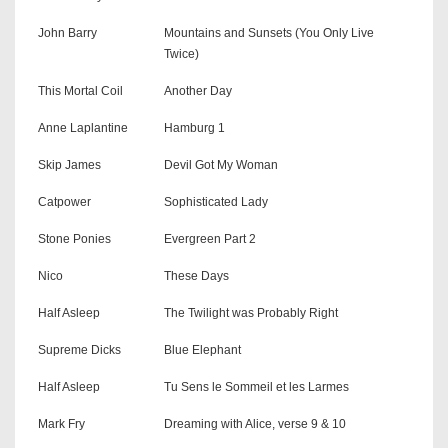
John Barry
Mountains and Sunsets (You Only Live
Twice)
This Mortal Coil
Another Day
Anne Laplantine
Hamburg 1
Skip James
Devil Got My Woman
Catpower
Sophisticated Lady
Stone Ponies
Evergreen Part 2
Nico
These Days
Half Asleep
The Twilight was Probably Right
Supreme Dicks
Blue Elephant
Half Asleep
Tu Sens le Sommeil et les Larmes
Mark Fry
Dreaming with Alice, verse 9 & 10