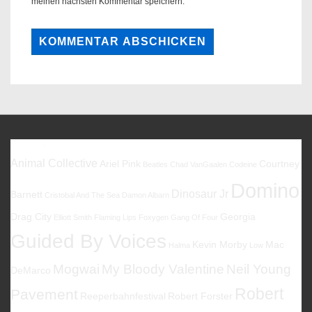
meinen nächsten Kommentar speichern.
Favoriten
Animal Collective
Ariel Pink
Courtney
Beatles
Chad VanGaalen
Codeine
Domino
Dinosaur Jr
Barnett
Cristobal And The Sea
Damon Albarn
Drag City
Georgia
Elliott Smith
Flaming Lips
Foxygen
Gang Of Four
Guided By Voices
Kevin Morby
Mac
Halma
Low
Mogwai
My Bloody Valentine
Neil Young
DeMarco
Robert
Pavement
Reeperbahnfestival
Robert Forster