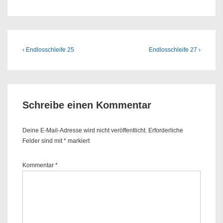
Beitragsnavigation
Previous
Next
‹ Endlosschleife 25
Endlosschleife 27 ›
Post
Post
is
is
Schreibe einen Kommentar
Deine E-Mail-Adresse wird nicht veröffentlicht.
Erforderliche
Felder sind mit
*
markiert
Kommentar
*