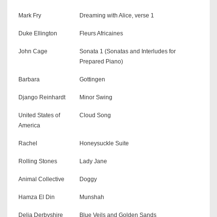
Mark Fry
Dreaming with Alice, verse 1
Duke Ellington
Fleurs Africaines
John Cage
Sonata 1 (Sonatas and Interludes for
Prepared Piano)
Barbara
Gottingen
Django Reinhardt
Minor Swing
United States of
Cloud Song
America
Rachel
Honeysuckle Suite
Rolling Stones
Lady Jane
Animal Collective
Doggy
Hamza El Din
Munshah
Delia Derbyshire
Blue Veils and Golden Sands