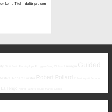
 keine Titel – dafür preisen
Guided
ity
Georgia
Elliott Smith
Flaming Lips
Foxygen
Gang Of Four
Robert Pollard
estival
Robert Forster
Robert Wyatt
Sebadoh
 La Tengo
Young Fathers
Young Marble Giants