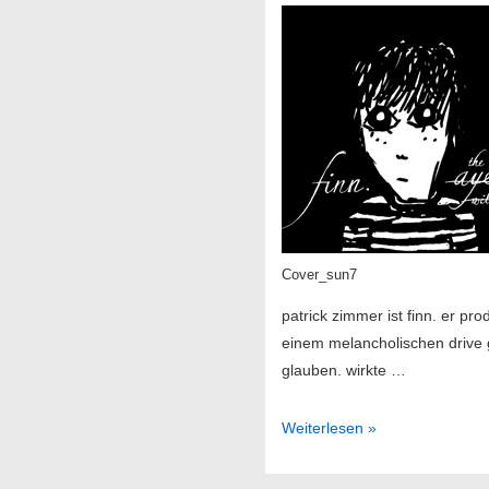
Cover_sun7
patrick zimmer ist finn. er p
einem melancholischen drive 
glauben. wirkte …
finn.
Weiterlesen »
–
the