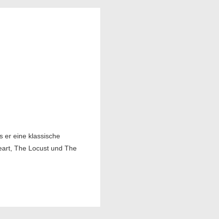
 er eine klassische
heart, The Locust und The