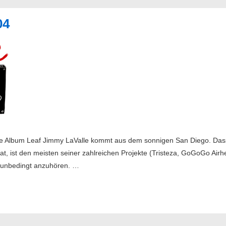
04
he Album Leaf Jimmy LaValle kommt aus dem sonnigen San Diego. Dass
t, ist den meisten seiner zahlreichen Projekte (Tristeza, GoGoGo Air
t unbedingt anzuhören. …