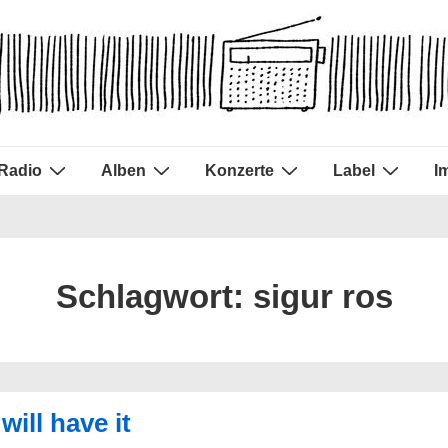
Radio
Alben
Konzerte
Label
I
Schlagwort:
sigur ros
will have it