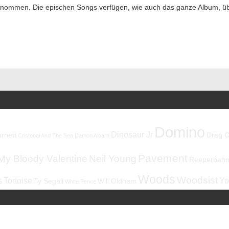
nommen. Die epischen Songs verfügen, wie auch das ganze Album, über
Domino
Dinosaur Jr
rnett
Drag C
Cristobal And The Sea
Damon Albarn
Pavement
My Bloody Valentine
Neil Young
Reeperbahnf
Woods
Woodsist
s
Tortoise
Yo
Ty Segall
Will Oldham
White Fence