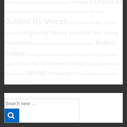
Domino
Dinosaur Jr
Barnett
Cristobal And The Sea
Damon Albarn
Drag City
Georgia
Elliott Smith
Flaming Lips
Foxygen
Gang Of Four
Guided By Voices
Kevin Morby
Mac
Halma
Low
Mogwai
My Bloody Valentine
Neil Young
DeMarco
Robert
Pavement
Reeperbahnfestival
Robert Forster
Pollard
Sonic Youth
Spoon
Robert Wyatt
Sebadoh
Simon Joyner
The
The Go-Betweens
Tortoise
Ty Segall
Babies
The Drums
White Fence
Woods
Woodsist
Yo La Tengo
Will Oldham
Young Fathers
Young Marble Giants
Suche
Suche
nach: