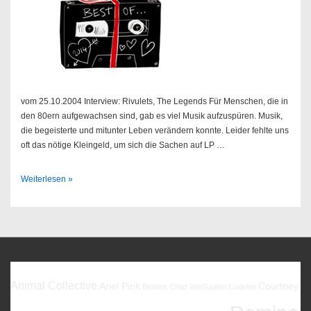
vom 25.10.2004 Interview: Rivulets, The Legends Für Menschen, die in
den 80ern aufgewachsen sind, gab es viel Musik aufzuspüren. Musik,
die begeisterte und mitunter Leben verändern konnte. Leider fehlte uns
oft das nötige Kleingeld, um sich die Sachen auf LP …
Sendung
Weiterlesen »
43/2004
Favoriten
Animal Collective
Ariel Pink
Courtney
Beatles
Chad VanGaalen
Codeine