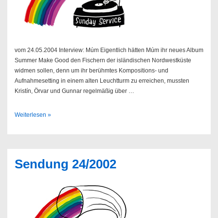
vom 24.05.2004 Interview: Múm Eigentlich hätten Múm ihr neues Album
Summer Make Good den Fischern der isländischen Nordwestküste
widmen sollen, denn um ihr berühmtes Kompositions- und
Aufnahmesetting in einem alten Leuchtturm zu erreichen, mussten
Kristín, Örvar und Gunnar regelmäßig über …
Sendung
Weiterlesen »
21/2004
Sendung 24/2002