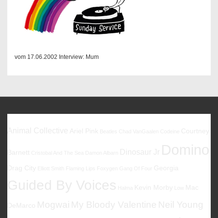
vom 17.06.2002 Interview: Mum
Favoriten
Animal Collective
Ariel Pink
Courtney
Beatles
Chad VanGaalen
Codeine
Domino
Dinosaur Jr
Barnett
Cristobal And The Sea
Damon Albarn
Drag City
Georgia
Elliott Smith
Flaming Lips
Foxygen
Gang Of Four
Guided By Voices
Kevin Morby
Mac
Halma
Low
Mogwai
My Bloody Valentine
Neil Young
DeMarco