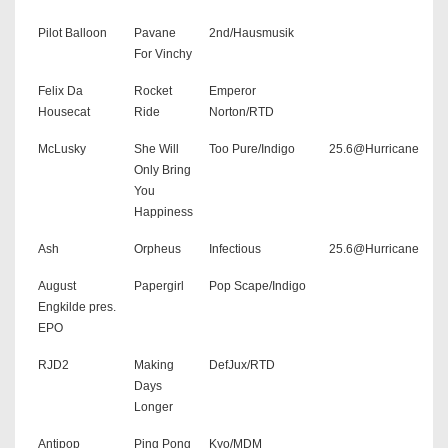
Pilot Balloon
Pavane
2nd/Hausmusik
For Vinchy
Felix Da
Rocket
Emperor
Housecat
Ride
Norton/RTD
McLusky
She Will
Too Pure/Indigo
25.6@Hurricane
Only Bring
You
Happiness
Ash
Orpheus
Infectious
25.6@Hurricane
August
Papergirl
Pop Scape/Indigo
Engkilde pres.
EPO
RJD2
Making
DefJux/RTD
Days
Longer
Antipop
Ping Pong
Kyo/MDM