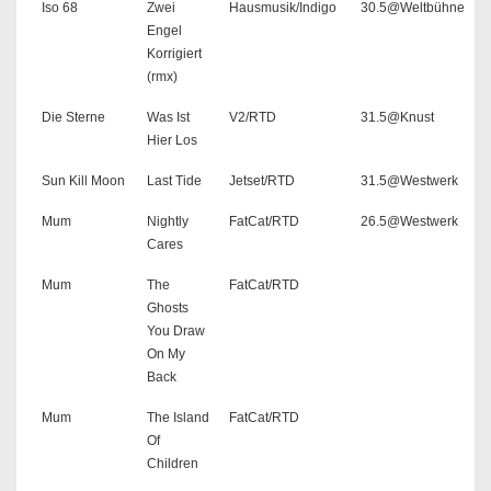
Iso 68
Zwei
Hausmusik/Indigo
30.5@Weltbühne
Engel
Korrigiert
(rmx)
Die Sterne
Was Ist
V2/RTD
31.5@Knust
Hier Los
Sun Kill Moon
Last Tide
Jetset/RTD
31.5@Westwerk
Mum
Nightly
FatCat/RTD
26.5@Westwerk
Cares
Mum
The
FatCat/RTD
Ghosts
You Draw
On My
Back
Mum
The Island
FatCat/RTD
Of
Children