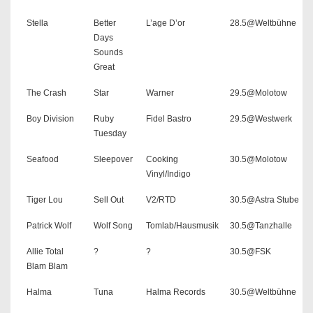
Stella
Better
L’age D’or
28.5@Weltbühne
Days
Sounds
Great
The Crash
Star
Warner
29.5@Molotow
Boy Division
Ruby
Fidel Bastro
29.5@Westwerk
Tuesday
Seafood
Sleepover
Cooking
30.5@Molotow
Vinyl/Indigo
Tiger Lou
Sell Out
V2/RTD
30.5@Astra Stube
Patrick Wolf
Wolf Song
Tomlab/Hausmusik
30.5@Tanzhalle
Allie Total
?
?
30.5@FSK
Blam Blam
Halma
Tuna
Halma Records
30.5@Weltbühne