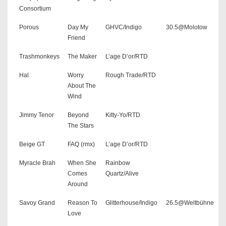
Consortium
Porous
Day My
GHVC/Indigo
30.5@Molotow
Friend
Trashmonkeys
The Maker
L’age D’or/RTD
Hal
Worry
Rough Trade/RTD
About The
Wind
Jimmy Tenor
Beyond
Kitty-Yo/RTD
The Stars
Beige GT
FAQ (rmx)
L’age D’or/RTD
Myracle Brah
When She
Rainbow
Comes
Quartz/Alive
Around
Savoy Grand
Reason To
Glitterhouse/Indigo
26.5@Weltbühne
Love