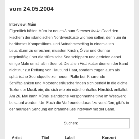
vom 24.05.2004
Interview: Múm
Eigentlich hätten Múm ihr neues Album
Summer Make Good
den
Fischern der isländischen Nordwestküste widmen sollen, denn um ihr
berühmtes Kompositions- und Aufnahmesetting in einem alten
Leuchtturm zu erreichen, mussten Kristín, Örvar und Gunnar
regelmäßig über die stürmische See schippern und gerieten dabei
einige Male ernsthaft in Seenot. Die alten Fischkutter dienten der Band
nicht nur zur Rettung von Haut und Haar, sondern trugen auch als
sphärische Soundquelle zur neuen Platte bei: Knarrende
Schiffsplanken und Motorengeräusche finden sich perfekt in die dichte
Textur der Musik ein, die sich wie ein märchenhaftes Hörstück entfaltet.
Am 26. Mai kann Múms isländische Versponnenheit live im Westwerk
bestaunt werden. Um Euch die Vorfreunde darauf zu versüßen, gibt’s in
der heutigen Sendung ein brandheißes Interview mit der Band.
Suchen:
Artist
Titel
Label
Konzert