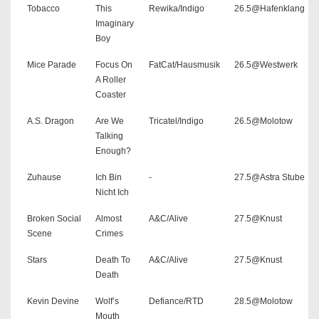
Tobacco
This
Rewika/Indigo
26.5@Hafenklang
Imaginary
Boy
Mice Parade
Focus On
FatCat/Hausmusik
26.5@Westwerk
A Roller
Coaster
A.S. Dragon
Are We
Tricatel/Indigo
26.5@Molotow
Talking
Enough?
Zuhause
Ich Bin
-
27.5@Astra Stube
Nicht Ich
Broken Social
Almost
A&C/Alive
27.5@Knust
Scene
Crimes
Stars
Death To
A&C/Alive
27.5@Knust
Death
Kevin Devine
Wolf’s
Defiance/RTD
28.5@Molotow
Mouth