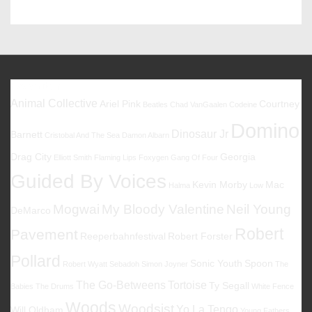
–
Bucolique
Vol.1
Favoriten
Animal Collective
Ariel Pink
Courtney
Beatles
Chad VanGaalen
Codeine
Domino
Dinosaur Jr
Barnett
Cristobal And The Sea
Damon Albarn
Drag City
Georgia
Elliott Smith
Flaming Lips
Foxygen
Gang Of Four
Guided By Voices
Kevin Morby
Mac
Halma
Low
Mogwai
My Bloody Valentine
Neil Young
DeMarco
Robert
Pavement
Reeperbahnfestival
Robert Forster
Pollard
Sonic Youth
Spoon
Robert Wyatt
Sebadoh
Simon Joyner
The
The Go-Betweens
Tortoise
Ty Segall
Babies
The Drums
White Fence
Woods
Woodsist
Yo La Tengo
Will Oldham
Young Fathers