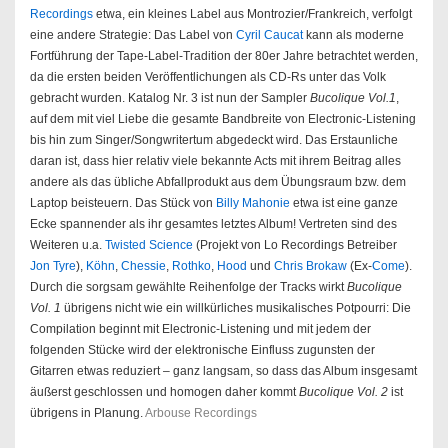
Recordings
etwa, ein kleines Label aus Montrozier/Frankreich, verfolgt
eine andere Strategie: Das Label von
Cyril Caucat
kann als moderne
Fortführung der Tape-Label-Tradition der 80er Jahre betrachtet werden,
da die ersten beiden Veröffentlichungen als CD-Rs unter das Volk
gebracht wurden. Katalog Nr. 3 ist nun der Sampler
Bucolique Vol.1
,
auf dem mit viel Liebe die gesamte Bandbreite von Electronic-Listening
bis hin zum Singer/Songwritertum abgedeckt wird. Das Erstaunliche
daran ist, dass hier relativ viele bekannte Acts mit ihrem Beitrag alles
andere als das übliche Abfallprodukt aus dem Übungsraum bzw. dem
Laptop beisteuern. Das Stück von
Billy Mahonie
etwa ist eine ganze
Ecke spannender als ihr gesamtes letztes Album! Vertreten sind des
Weiteren u.a.
Twisted Science
(Projekt von Lo Recordings Betreiber
Jon Tyre
),
Köhn
,
Chessie
,
Rothko
,
Hood
und
Chris Brokaw
(Ex-
Come
).
Durch die sorgsam gewählte Reihenfolge der Tracks wirkt
Bucolique
Vol. 1
übrigens nicht wie ein willkürliches musikalisches Potpourri: Die
Compilation beginnt mit Electronic-Listening und mit jedem der
folgenden Stücke wird der elektronische Einfluss zugunsten der
Gitarren etwas reduziert – ganz langsam, so dass das Album insgesamt
äußerst geschlossen und homogen daher kommt
Bucolique Vol. 2
ist
übrigens in Planung.
Arbouse Recordings