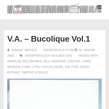
↓
Zum
MEN
Inhalt
Hauptnavigation
V.A. – Bucolique Vol.1
SUNDAY SERVICE
VERÖFFENTLICHT AM
28. JANUAR
2002
VERÖFFENTLICHT IN
ALBEN 2002
TAGGED WITH
ARBOUSE RECORDINGS
,
BILLY MAHONIE
,
CHESSIE
,
CHRIS
BROKAW
,
COME
,
CYRIL CAUCAT
,
HOOD
,
JON TYRE
,
KÖHN
,
ROTHKO
,
TWISTED SCIENCE