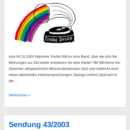
vom 04.10.2004 Interview: Kante Gibt es eine Band, über die sich die
Meinungen zur Zeit weiter entzweien als über Kante? Mir fällt keine ein.
Zwischen ultrapeinlichen Missverständnissen (taz) und vielleicht doch
etwas überhöhten Heilsversprechungen (Spiegel online) lässt sich in
der …
Sendung
Weiterlesen »
40/2004
Sendung 43/2003