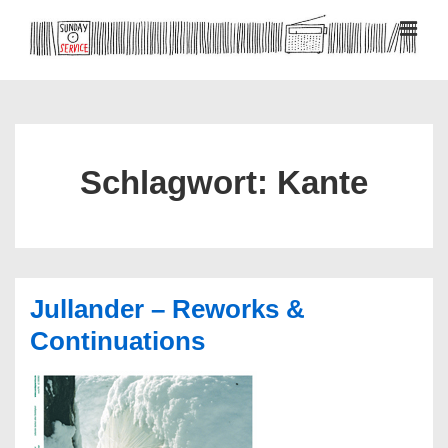
↓
Zum
MEN
Inhalt
Hauptnavigation
Schlagwort:
Kante
Jullander – Reworks &
Continuations