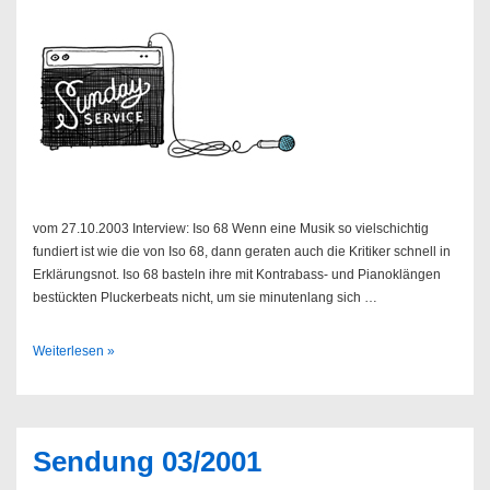
vom 27.10.2003 Interview: Iso 68 Wenn eine Musik so vielschichtig
fundiert ist wie die von Iso 68, dann geraten auch die Kritiker schnell in
Erklärungsnot. Iso 68 basteln ihre mit Kontrabass- und Pianoklängen
bestückten Pluckerbeats nicht, um sie minutenlang sich …
Sendung
Weiterlesen »
43/2003
Sendung 03/2001