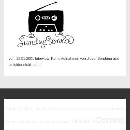
vom 15.01.2001 Interview: Kante Aufnahmen von dieser Sendung gibt
es leider nicht mehr.
Favoriten
Animal Collective
Ariel Pink
Courtney
Beatles
Chad VanGaalen
Codeine
Domino
Dinosaur Jr
Barnett
Cristobal And The Sea
Damon Albarn