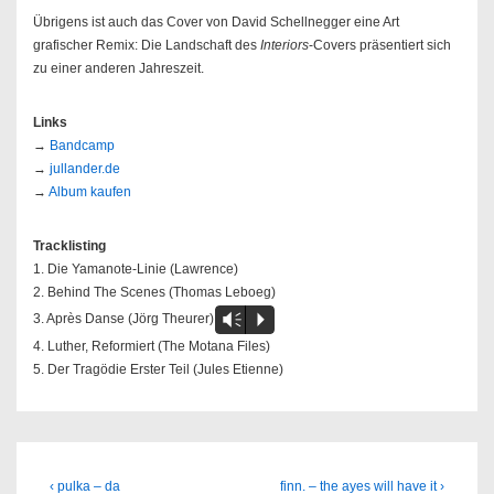
Übrigens ist auch das Cover von David Schellnegger eine Art
grafischer Remix: Die Landschaft des
Interiors
-Covers präsentiert sich
zu einer anderen Jahreszeit.
Links
→
Bandcamp
→
jullander.de
→
Album kaufen
Tracklisting
1. Die Yamanote-Linie (Lawrence)
2. Behind The Scenes (Thomas Leboeg)
3. Après Danse (Jörg Theurer)
Vm
P
4. Luther, Reformiert (The Motana Files)
5. Der Tragödie Erster Teil (Jules Etienne)
Beitragsnavigation
Previous
Next
‹ pulka – da
finn. – the ayes will have it ›