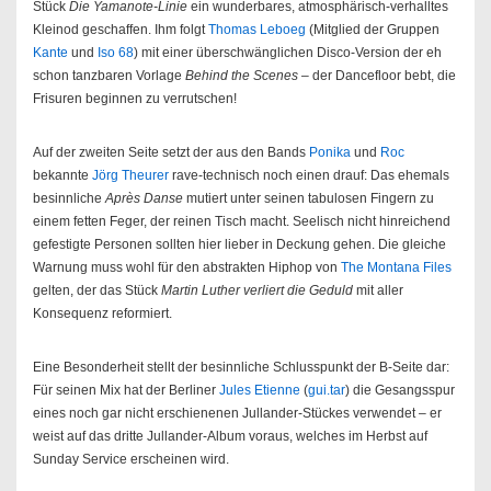
Stück
Die Yamanote-Linie
ein wunderbares, atmosphärisch-verhalltes
Kleinod geschaffen. Ihm folgt
Thomas Leboeg
(Mitglied der Gruppen
Kante
und
Iso 68
) mit einer überschwänglichen Disco-Version der eh
schon tanzbaren Vorlage
Behind the Scenes
– der Dancefloor bebt, die
Frisuren beginnen zu verrutschen!
Auf der zweiten Seite setzt der aus den Bands
Ponika
und
Roc
bekannte
Jörg Theurer
rave-technisch noch einen drauf: Das ehemals
besinnliche
Après Danse
mutiert unter seinen tabulosen Fingern zu
einem fetten Feger, der reinen Tisch macht. Seelisch nicht hinreichend
gefestigte Personen sollten hier lieber in Deckung gehen. Die gleiche
Warnung muss wohl für den abstrakten Hiphop von
The Montana Files
gelten, der das Stück
Martin Luther verliert die Geduld
mit aller
Konsequenz reformiert.
Eine Besonderheit stellt der besinnliche Schlusspunkt der B-Seite dar:
Für seinen Mix hat der Berliner
Jules Etienne
(
gui.tar
) die Gesangsspur
eines noch gar nicht erschienenen Jullander-Stückes verwendet – er
weist auf das dritte Jullander-Album voraus, welches im Herbst auf
Sunday Service erscheinen wird.