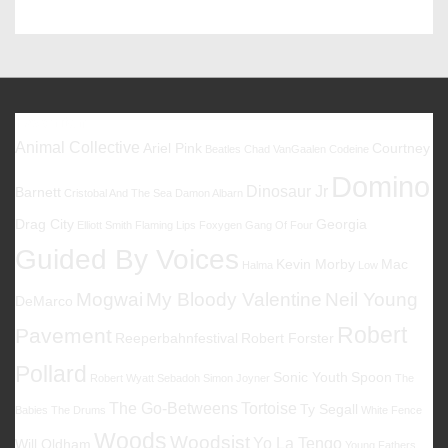
Post
Post
is
is
Favoriten
Animal Collective
Ariel Pink
Courtney
Beatles
Chad VanGaalen
Codeine
Domino
Dinosaur Jr
Barnett
Cristobal And The Sea
Damon Albarn
Drag City
Georgia
Elliott Smith
Flaming Lips
Foxygen
Gang Of Four
Guided By Voices
Kevin Morby
Mac
Halma
Low
Mogwai
My Bloody Valentine
Neil Young
DeMarco
Robert
Pavement
Reeperbahnfestival
Robert Forster
Pollard
Sonic Youth
Spoon
Robert Wyatt
Sebadoh
Simon Joyner
The
The Go-Betweens
Tortoise
Ty Segall
Babies
The Drums
White Fence
Woods
Woodsist
Yo La Tengo
Will Oldham
Young Fathers