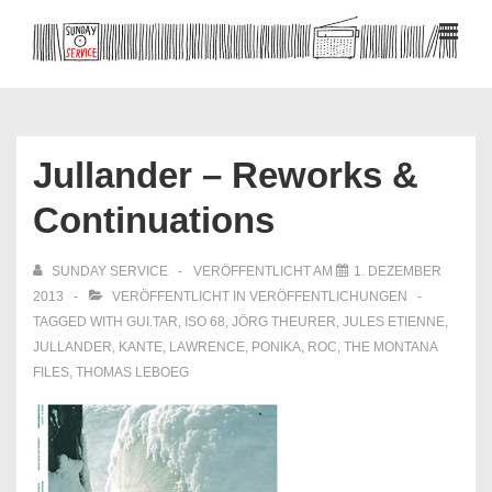
↓
Zum
MEN
Inhalt
Hauptnavigation
Jullander – Reworks &
Continuations
SUNDAY SERVICE
VERÖFFENTLICHT AM
1. DEZEMBER
2013
VERÖFFENTLICHT IN
VERÖFFENTLICHUNGEN
TAGGED WITH
GUI.TAR
,
ISO 68
,
JÖRG THEURER
,
JULES ETIENNE
,
JULLANDER
,
KANTE
,
LAWRENCE
,
PONIKA
,
ROC
,
THE MONTANA
FILES
,
THOMAS LEBOEG