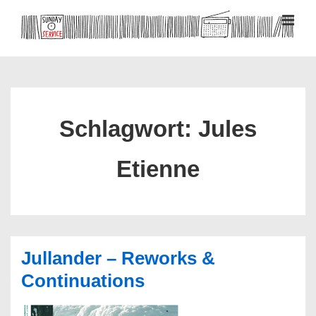
↓
Zum
MEN
Inhalt
Hauptnavigation
Schlagwort:
Jules
Etienne
Jullander – Reworks &
Continuations