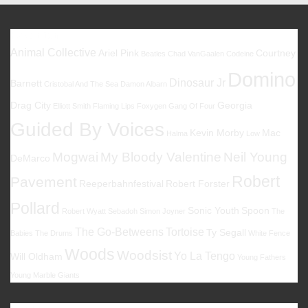
Continuations
Favoriten
Animal Collective
Ariel Pink
Courtney
Beatles
Chad VanGaalen
Codeine
Domino
Dinosaur Jr
Barnett
Cristobal And The Sea
Damon Albarn
Drag City
Georgia
Elliott Smith
Flaming Lips
Foxygen
Gang Of Four
Guided By Voices
Kevin Morby
Mac
Halma
Low
Mogwai
My Bloody Valentine
Neil Young
DeMarco
Robert
Pavement
Reeperbahnfestival
Robert Forster
Pollard
Sonic Youth
Spoon
Robert Wyatt
Sebadoh
Simon Joyner
The
The Go-Betweens
Tortoise
Ty Segall
Babies
The Drums
White Fence
Woods
Woodsist
Yo La Tengo
Will Oldham
Young Fathers
Young Marble Giants