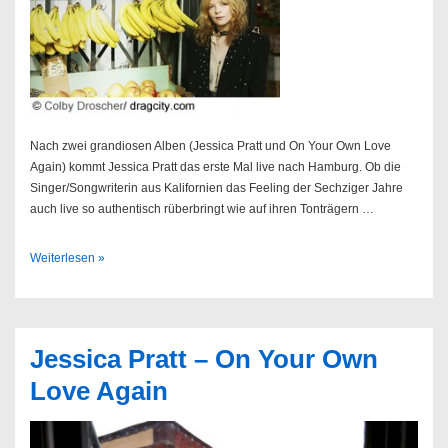
Nach zwei grandiosen Alben (Jessica Pratt und On Your Own Love
Again) kommt Jessica Pratt das erste Mal live nach Hamburg. Ob die
Singer/Songwriterin aus Kalifornien das Feeling der Sechziger Jahre
auch live so authentisch rüberbringt wie auf ihren Tonträgern …
Jessica
Weiterlesen »
Pratt
//
27.03.2015
@
Jessica Pratt – On Your Own
Aalhaus
Love Again