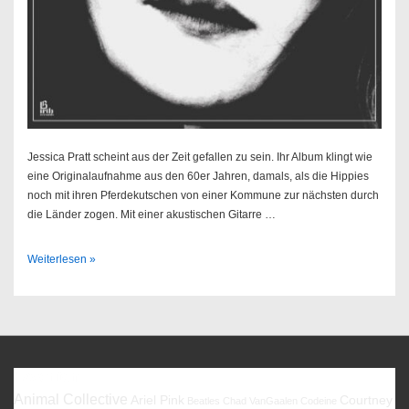
Jessica Pratt scheint aus der Zeit gefallen zu sein. Ihr Album klingt wie
eine Originalaufnahme aus den 60er Jahren, damals, als die Hippies
noch mit ihren Pferdekutschen von einer Kommune zur nächsten durch
die Länder zogen. Mit einer akustischen Gitarre …
Jessica
Weiterlesen »
Pratt
–
Jessica
Pratt
Favoriten
Animal Collective
Ariel Pink
Courtney
Beatles
Chad VanGaalen
Codeine