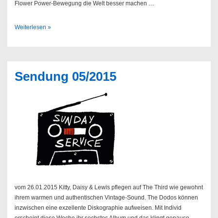
Flower Power-Bewegung die Welt besser machen …
Jessica
Weiterlesen »
Pratt
–
On
Your
Sendung 05/2015
Own
Love
Again
vom 26.01.2015 Kitty, Daisy & Lewis pflegen auf The Third wie gewohnt
ihrem warmen und authentischen Vintage-Sound. The Dodos können
inzwischen eine exzellente Diskographie aufweisen. Mit Individ
erscheint diese Woche ihr sechstes Album und das klingt genauso