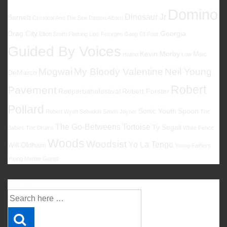
Domino
Dinosaur Jr
Barnett
Cristobal And The Sea
Damon Albarn
Drag City
Georgia
Elliott Smith
Flaming Lips
Foxygen
Gang Of Four
Guided By Voices
Kevin Morby
Mac
Halma
Low
Mogwai
My Bloody Valentine
Neil Young
DeMarco
Robert
Pavement
Reeperbahnfestival
Robert Forster
Pollard
Sonic Youth
Spoon
Robert Wyatt
Sebadoh
Simon Joyner
The
The Go-Betweens
Tortoise
Ty Segall
Babies
The Drums
White Fence
Woods
Woodsist
Yo La Tengo
Will Oldham
Young Fathers
Young Marble Giants
Suche
Suche
nach: