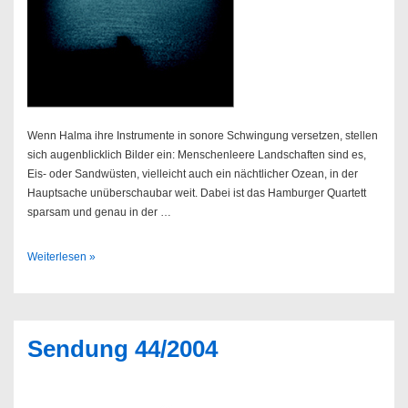
Wenn Halma ihre Instrumente in sonore Schwingung versetzen, stellen
sich augenblicklich Bilder ein: Menschenleere Landschaften sind es,
Eis- oder Sandwüsten, vielleicht auch ein nächtlicher Ozean, in der
Hauptsache unüberschaubar weit. Dabei ist das Hamburger Quartett
sparsam und genau in der …
Halma
Weiterlesen »
–
Back
to
Pascal
Sendung 44/2004