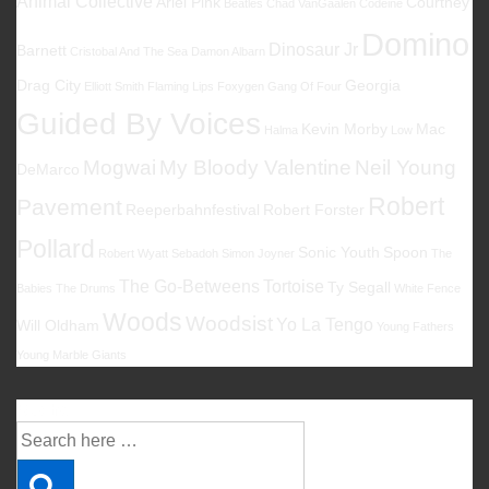
Animal Collective
Ariel Pink
Courtney
Beatles
Chad VanGaalen
Codeine
Domino
Dinosaur Jr
Barnett
Cristobal And The Sea
Damon Albarn
Drag City
Georgia
Elliott Smith
Flaming Lips
Foxygen
Gang Of Four
Guided By Voices
Kevin Morby
Mac
Halma
Low
Mogwai
My Bloody Valentine
Neil Young
DeMarco
Robert
Pavement
Reeperbahnfestival
Robert Forster
Pollard
Sonic Youth
Spoon
Robert Wyatt
Sebadoh
Simon Joyner
The
The Go-Betweens
Tortoise
Ty Segall
Babies
The Drums
White Fence
Woods
Woodsist
Yo La Tengo
Will Oldham
Young Fathers
Young Marble Giants
Suche
Suche
nach: