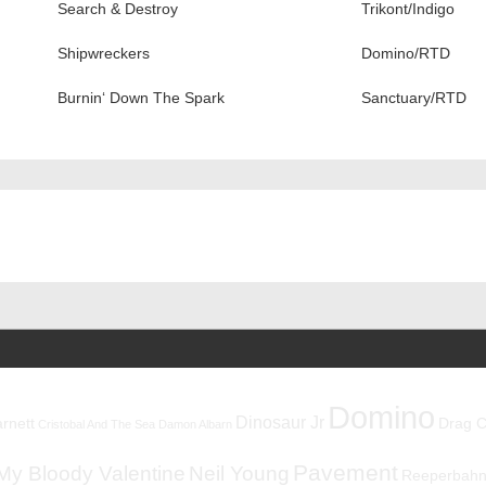
Search & Destroy
Trikont/Indigo
Shipwreckers
Domino/RTD
Burnin‘ Down The Spark
Sanctuary/RTD
ation
Domino
Dinosaur Jr
rnett
Drag C
Cristobal And The Sea
Damon Albarn
Pavement
My Bloody Valentine
Neil Young
Reeperbahnf