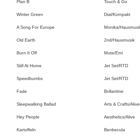
Plan B
Touch & Go
Winter Green
Dial/Kompakt
A Song For Europe
Monika/Hausmusi
Old Earth
2nd/Hausmusik
Burn It Off
Mute/Emi
Still At Home
Jet Set/RTD
Speedbumbs
Jet Set/RTD
Fade
Brillantine
Sleepwalking Ballad
Arts & Crafts/Alive
Hey People
Aesthetics/Alive
Kartoffeln
Benbecula