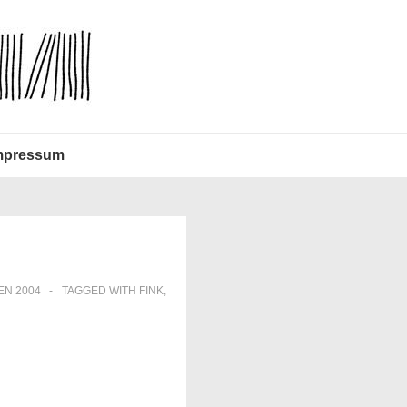
mpressum
N 2004
TAGGED WITH
FINK
,