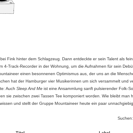
ei Fink hinter dem Schlagzeug. Dann entdeckte er sein Talent als fein
nem 4-Track-Recorder in der Wohnung, um die Aufnahmen für sein Deb
ountaineer einen besonnenen Optimismus aus, der uns an die Mensche
chen hat der Hamburger vier Musikerinnen um sich versammelt und verö
te: Auch
Sleep And Me
ist eine Ansammlung sanft pulsierender Folk-
wären sie zwischen zwei Tassen Tee komponiert worden. Wie bleibt man
 wissen und stellt der Gruppe Mountaineer heute ein paar unnachgiebi
Suchen:
Titel
Label