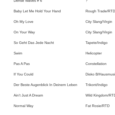
Dense Waves # 6
?
Baby Let Me Hold Your Hand
Rough Trade/RT
Oh My Love
City Slang/Virgin
On Your Way
City Slang/Virgin
So Geht Das Jede Nacht
Tapete/Indigo
Swim
Helicopter
Pas A Pas
Constellation
If You Could
Disko B/Hausmusi
Der Beste Augenblick In Deinem Leben
Trikont/Indigo
Ain’t Just A Dream
Wild Kingdom/RT
Normal Way
Fat Rosie/RTD