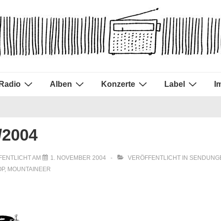
Radio
Alben
Konzerte
Label
I
/2004
FENTLICHT AM
1. NOVEMBER 2004
VERÖFFENTLICHT IN
SENDUNGE
OP
,
MOUNTAINEER