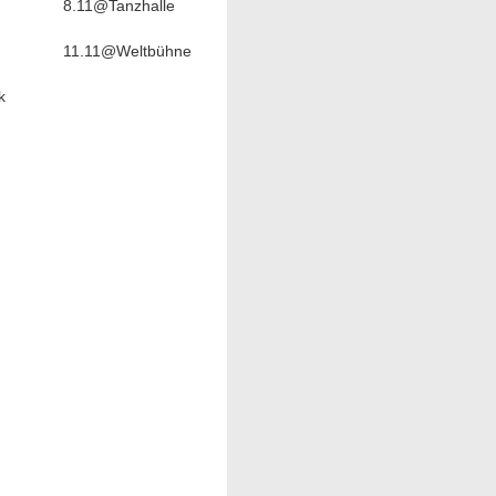
8.11@Tanzhalle
11.11@Weltbühne
k