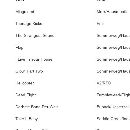
Misguided
Morr/Hausmusik
Teenage Kicks
Emi
The Strangest Sound
Sommerweg/Haus
Flap
Sommerweg/Haus
I Live In Your House
Sommerweg/Haus
Glow, Part Two
Sommerweg/Haus
Helicopter
V2/RTD
Dead Fight
Tumbleweed/Fligh
Derbste Band Der Welt
Buback/Universal
Take It Easy
Saddle Creek/Indi