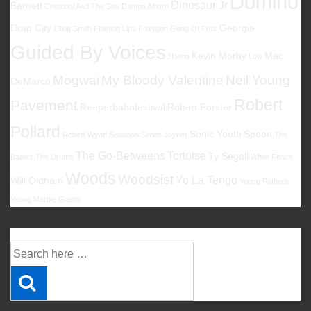
Domino
Dinosaur Jr
Barnett
Cristobal And The Sea
Damon Albarn
Drag City
Georgia
Elliott Smith
Flaming Lips
Foxygen
Gang Of Four
Guided By Voices
Kevin Morby
Mac
Halma
Low
Mogwai
My Bloody Valentine
Neil Young
DeMarco
Robert
Pavement
Reeperbahnfestival
Robert Forster
Pollard
Sonic Youth
Spoon
Robert Wyatt
Sebadoh
Simon Joyner
The
The Go-Betweens
Tortoise
Ty Segall
Babies
The Drums
White Fence
Woods
Woodsist
Yo La Tengo
Will Oldham
Young Fathers
Young Marble Giants
Suche
Suche
nach: