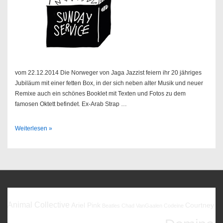
vom 22.12.2014 Die Norweger von Jaga Jazzist feiern ihr 20 jähriges
Jubiläum mit einer fetten Box, in der sich neben alter Musik und neuer
Remixe auch ein schönes Booklet mit Texten und Fotos zu dem
famosen Oktett befindet. Ex-Arab Strap …
Sendung
Weiterlesen »
52/2014
Favoriten
Animal Collective
Ariel Pink
Courtney
Beatles
Chad VanGaalen
Codeine