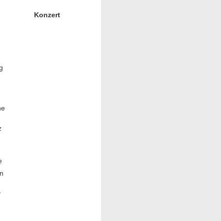
Konzert
g
ne
z
e
n
y