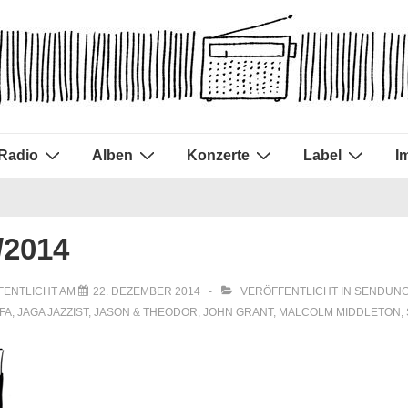
Radio
Alben
Konzerte
Label
I
/2014
FENTLICHT AM
22. DEZEMBER 2014
VERÖFFENTLICHT IN
SENDUNG
FA
,
JAGA JAZZIST
,
JASON & THEODOR
,
JOHN GRANT
,
MALCOLM MIDDLETON
,