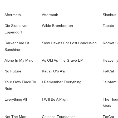
Aftermath
Aftermath
Sinnbus
Die Slums von
Wilde Brombeeren
Tapate
Eppendorf
Darker Side Of
Slow Dawns For Lost Conclusion
Rocket Gi
Sunshine
Alone In My Mind
As Old As The Grave EP
Heavenl
No Future
Kaua’i O’o A’a
FatCat
Your Own Place To
I Remember Everything
Jellyfant
Ruin
Everything All
I Will Be A Pilgrim
The Hou
Mark
Not The Man
Chinese Foundation
FatCat