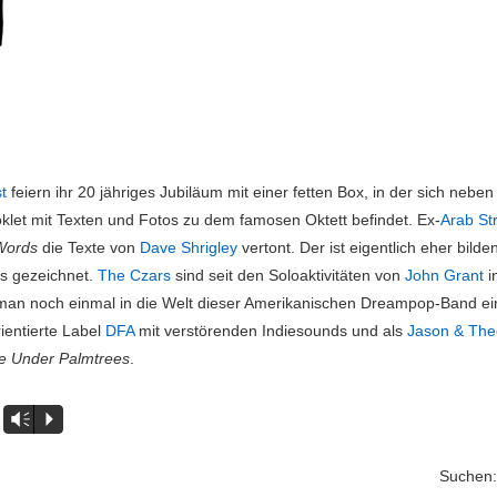
t
feiern ihr 20 jähriges Jubiläum mit einer fetten Box, in der sich nebe
let mit Texten und Fotos zu dem famosen Oktett befindet. Ex-
Arab St
Words
die Texte von
Dave Shrigley
vertont. Der ist eigentlich eher bild
s gezeichnet.
The Czars
sind seit den Soloaktivitäten von
John Grant
i
an noch einmal in die Welt dieser Amerikanischen Dreampop-Band ei
ientierte Label
DFA
mit verstörenden Indiesounds und als
Jason & The
fe Under Palmtrees
.
Vm
P
Suchen: