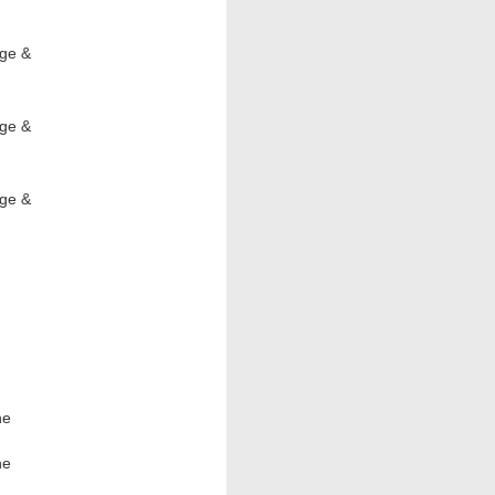
age &
age &
age &
ne
ne