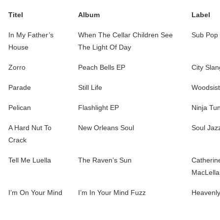
Titel
Album
Label
In My Father’s
When The Cellar Children See
Sub Pop
House
The Light Of Day
Zorro
Peach Bells EP
City Slan
Parade
Still Life
Woodsist
Pelican
Flashlight EP
Ninja Tu
A Hard Nut To
New Orleans Soul
Soul Jaz
Crack
Tell Me Luella
The Raven’s Sun
Catherin
MacLella
I’m On Your Mind
I’m In Your Mind Fuzz
Heavenl