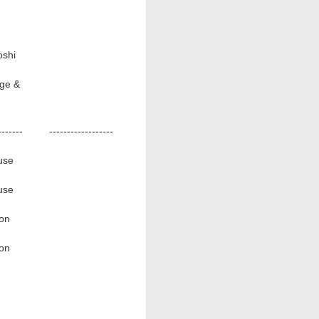
shi
age &
-------
------------------
use
use
ion
ion