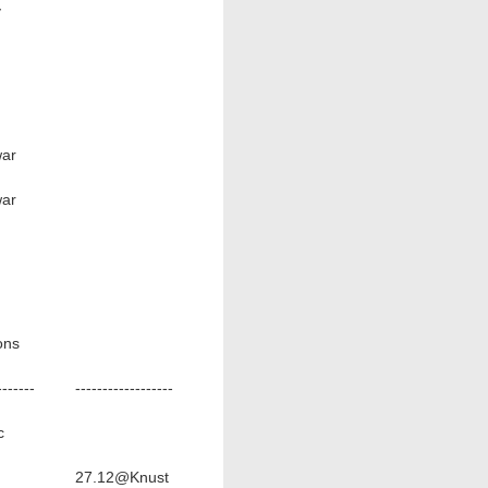
y
ar
ar
ons
-------
------------------
c
27.12@Knust