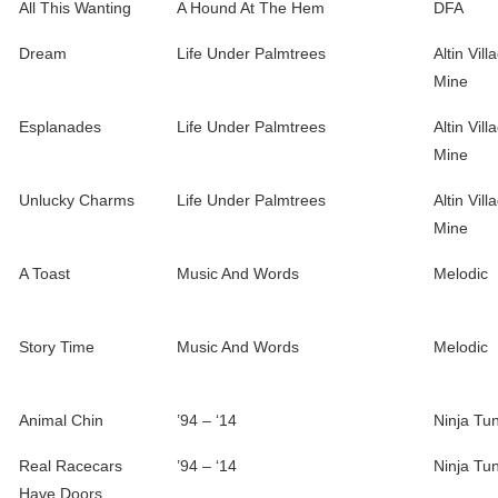
All This Wanting
A Hound At The Hem
DFA
Dream
Life Under Palmtrees
Altin Vill
Mine
Esplanades
Life Under Palmtrees
Altin Vill
Mine
Unlucky Charms
Life Under Palmtrees
Altin Vill
Mine
A Toast
Music And Words
Melodic
Story Time
Music And Words
Melodic
Animal Chin
’94 – ‘14
Ninja Tu
Real Racecars
’94 – ‘14
Ninja Tu
Have Doors