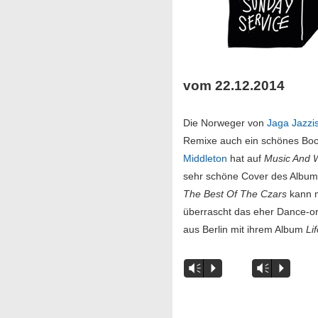
vom 22.12.2014
Die Norweger von
Jaga Jazzis
Remixe auch ein schönes Book
Middleton
hat auf
Music And 
sehr schöne Cover des Album
The Best Of The Czars
kann m
überrascht das eher Dance-or
aus Berlin mit ihrem Album
Li
Vm
P
Vm
P