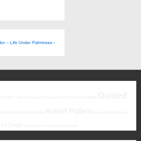
or – Life Under Palmtrees ›
Guided
ity
Georgia
Elliott Smith
Flaming Lips
Foxygen
Gang Of Four
Robert Pollard
estival
Robert Forster
Robert Wyatt
Sebadoh
 La Tengo
Young Fathers
Young Marble Giants