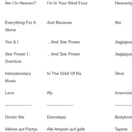
Am I In Heaven?
I’m In Your Mind Fuzz
Heavenl
Everything For A
Just Because
Ato
Stone
You & I
…And Star Power
Jagjaguw
Star Power I :
…And Star Power
Jagjaguw
Overture
Interplanetary
In The Orbit Of Ra
Strut
Music
Levo
Iffy
Innervisi
------------------
------------------
-----------
Drown Me
Doorsteps
Bodytoni
Alleine auf Partys
Alle Ampeln auf gelb
Tapete