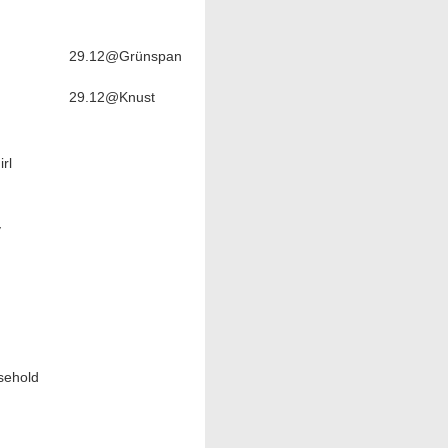
29.12@Grünspan
29.12@Knust
rl
y
sehold