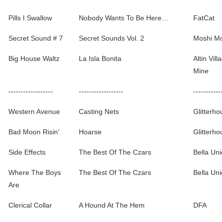
Pills I Swallow
Nobody Wants To Be Here…
FatCat
Secret Sound # 7
Secret Sounds Vol. 2
Moshi Mo
Big House Waltz
La Isla Bonita
Altin Vill
Mine
------------------
------------------
-----------
Western Avenue
Casting Nets
Glitterho
Bad Moon Risin’
Hoarse
Glitterho
Side Effects
The Best Of The Czars
Bella Un
Where The Boys
The Best Of The Czars
Bella Un
Are
Clerical Collar
A Hound At The Hem
DFA