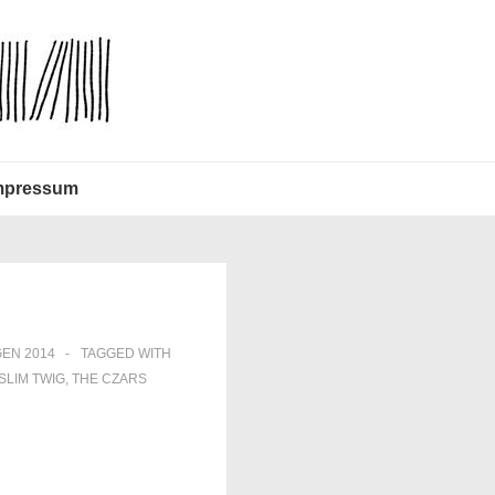
mpressum
EN 2014
TAGGED WITH
SLIM TWIG
,
THE CZARS