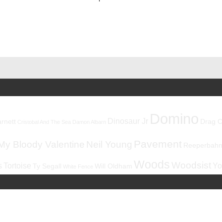
Domino
Dinosaur Jr
rnett
Drag C
Cristobal And The Sea
Damon Albarn
Pavement
My Bloody Valentine
Neil Young
Reeperbahnf
Woods
Woodsist
s
Tortoise
Yo
Ty Segall
Will Oldham
White Fence