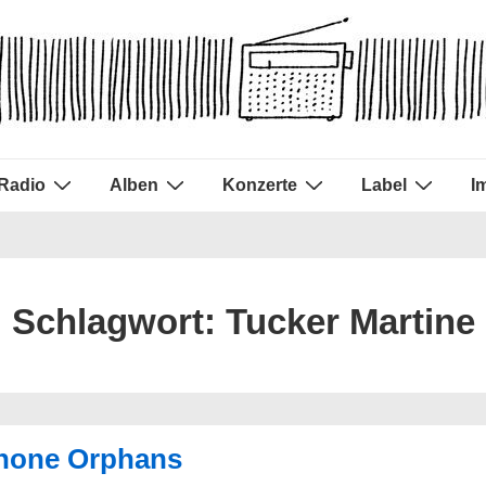
Radio
Alben
Konzerte
Label
I
Schlagwort:
Tucker Martine
Phone Orphans