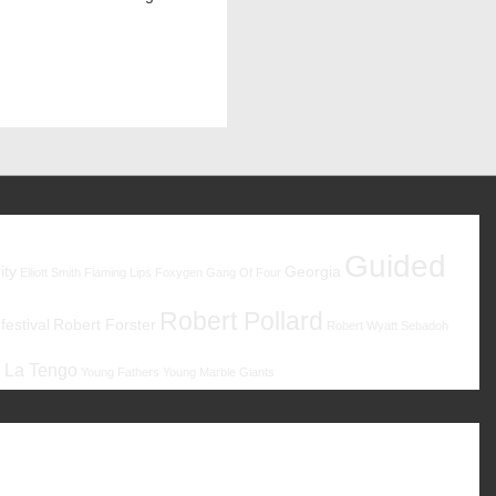
Guided
ity
Georgia
Elliott Smith
Flaming Lips
Foxygen
Gang Of Four
Robert Pollard
estival
Robert Forster
Robert Wyatt
Sebadoh
 La Tengo
Young Fathers
Young Marble Giants