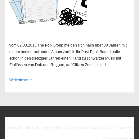
vom 02.03.2015 The Pop Group melden sich nach über 30 Jahren mit
einem beeindruckenden Album zurück. Ihr Post-Punk Sound hatte
schon in den siebziger Jahren einen Hang zu schwarzer Musik mit
Einflüssen von Dub und Reggae, auf Citizen Zombie sind …
Sendung
Weiterlesen »
10/2015
Favoriten
Animal Collective
Ariel Pink
Courtney
Beatles
Chad VanGaalen
Codeine