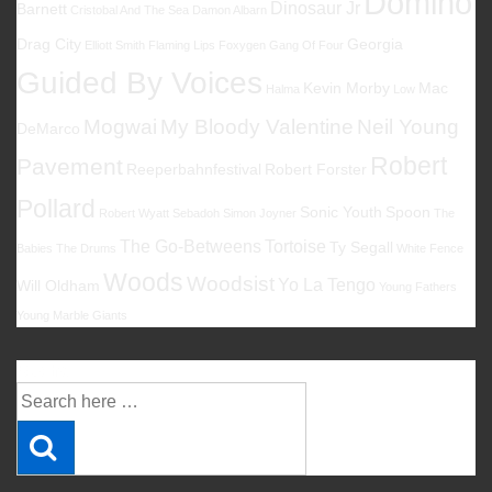
Domino
Dinosaur Jr
Barnett
Cristobal And The Sea
Damon Albarn
Drag City
Georgia
Elliott Smith
Flaming Lips
Foxygen
Gang Of Four
Guided By Voices
Kevin Morby
Mac
Halma
Low
Mogwai
My Bloody Valentine
Neil Young
DeMarco
Robert
Pavement
Reeperbahnfestival
Robert Forster
Pollard
Sonic Youth
Spoon
Robert Wyatt
Sebadoh
Simon Joyner
The
The Go-Betweens
Tortoise
Ty Segall
Babies
The Drums
White Fence
Woods
Woodsist
Yo La Tengo
Will Oldham
Young Fathers
Young Marble Giants
Suche
Suche
nach: