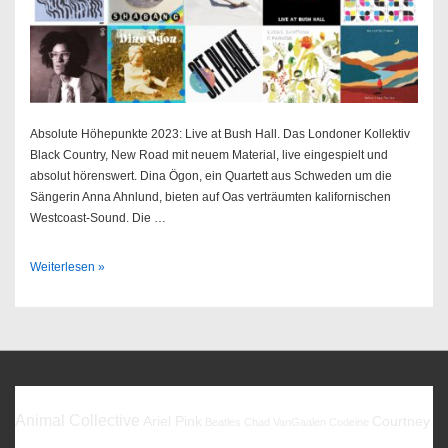
Absolute Höhepunkte 2023: Live at Bush Hall. Das Londoner Kollektiv
Black Country, New Road mit neuem Material, live eingespielt und
absolut hörenswert. Dina Ögon, ein Quartett aus Schweden um die
Sängerin Anna Ahnlund, bieten auf Oas verträumten kalifornischen
Westcoast-Sound. Die …
Best
Weiterlesen »
Of
2023
Favoriten
Animal Collective
Ariel Pink
Courtney
Beatles
Chad VanGaalen
Codeine