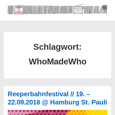
↓
Zum
MEN
Inhalt
Hauptnavigation
Schlagwort:
WhoMadeWho
Reeperbahnfestival // 19. –
22.09.2018 @ Hamburg St. Pauli