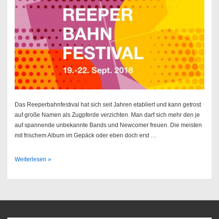
Das Reeperbahnfestival hat sich seit Jahren etabliert und kann getrost
auf große Namen als Zugpferde verzichten. Man darf sich mehr den je
auf spannende unbekannte Bands und Newcomer freuen. Die meisten
mit frischem Album im Gepäck oder eben doch erst …
Reeperbahnfestival
Weiterlesen »
//
19.
–
22.09.2018
@