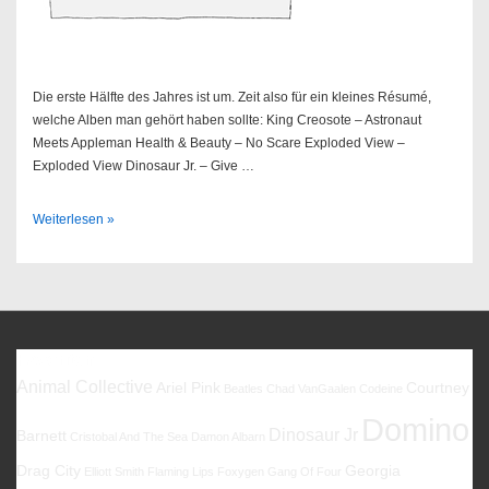
Die erste Hälfte des Jahres ist um. Zeit also für ein kleines Ré­su­mé,
welche Alben man gehört haben sollte: King Creosote – Astronaut
Meets Appleman Health & Beauty – No Scare Exploded View –
Exploded View Dinosaur Jr. – Give …
Best
Weiterlesen »
of
2016
–
Teil
I
Favoriten
Animal Collective
Ariel Pink
Courtney
Beatles
Chad VanGaalen
Codeine
Domino
Dinosaur Jr
Barnett
Cristobal And The Sea
Damon Albarn
Drag City
Georgia
Elliott Smith
Flaming Lips
Foxygen
Gang Of Four