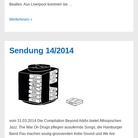
Beatles. Aus Liverpool kommen sie …
We
Weiterlesen »
Are
Catchers
–
We
Sendung 14/2014
Are
Catchers
vom 31.03.2014 Die Compilation Beyond Addis bietet Äthiopischen
Jazz, The War On Drugs pflegen ausufernde Songs, die Hamburger
Band Pau machen soulig-groovenden Indie-Sound und We Are