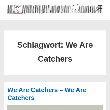
↓
Zum
MEN
Inhalt
Hauptnavigation
Schlagwort:
We Are
Catchers
We Are Catchers – We Are
Catchers