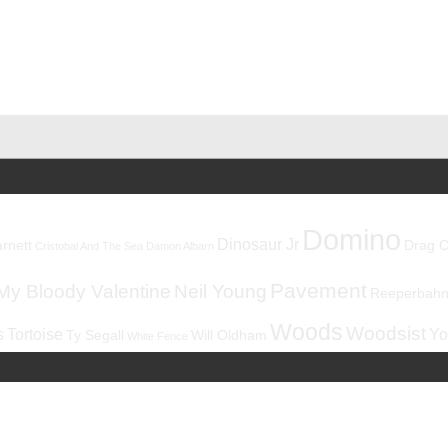
Domino
Dinosaur Jr
rnett
Drag C
Cristobal And The Sea
Damon Albarn
Pavement
My Bloody Valentine
Neil Young
Reeperbahnf
Woods
Woodsist
s
Tortoise
Yo
Ty Segall
Will Oldham
White Fence