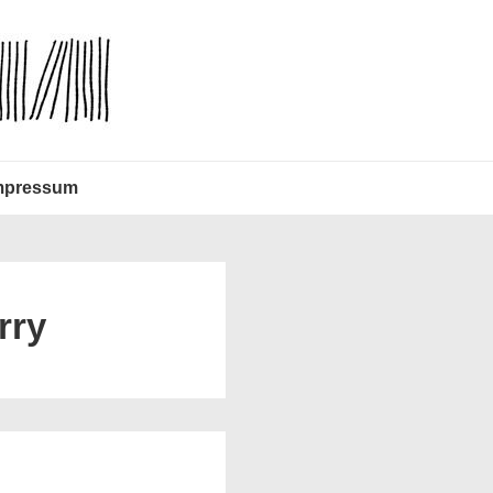
mpressum
rry