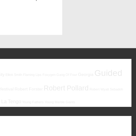
Guided
ity
Georgia
Elliott Smith
Flaming Lips
Foxygen
Gang Of Four
Robert Pollard
estival
Robert Forster
Robert Wyatt
Sebadoh
 La Tengo
Young Fathers
Young Marble Giants