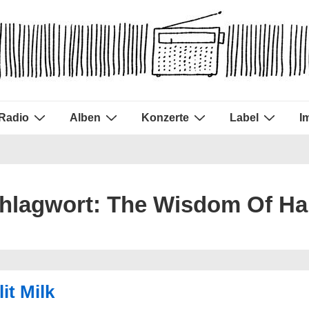
Radio
Alben
Konzerte
Label
I
hlagwort:
The Wisdom Of Ha
it Milk