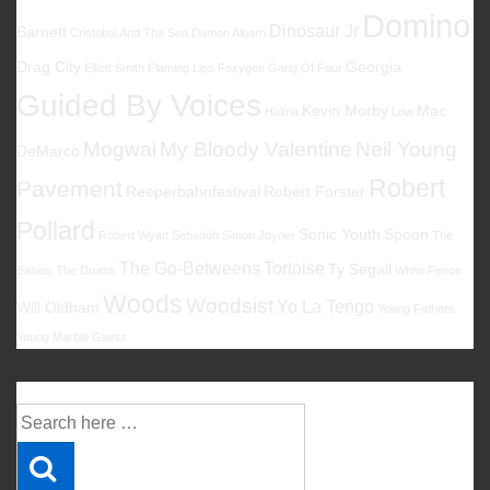
Domino
Dinosaur Jr
Barnett
Cristobal And The Sea
Damon Albarn
Drag City
Georgia
Elliott Smith
Flaming Lips
Foxygen
Gang Of Four
Guided By Voices
Kevin Morby
Mac
Halma
Low
Mogwai
My Bloody Valentine
Neil Young
DeMarco
Robert
Pavement
Reeperbahnfestival
Robert Forster
Pollard
Sonic Youth
Spoon
Robert Wyatt
Sebadoh
Simon Joyner
The
The Go-Betweens
Tortoise
Ty Segall
Babies
The Drums
White Fence
Woods
Woodsist
Yo La Tengo
Will Oldham
Young Fathers
Young Marble Giants
Suche
Suche
nach: