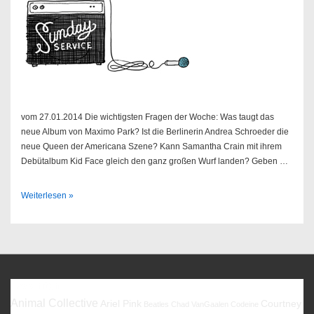
vom 27.01.2014 Die wichtigsten Fragen der Woche: Was taugt das
neue Album von Maximo Park? Ist die Berlinerin Andrea Schroeder die
neue Queen der Americana Szene? Kann Samantha Crain mit ihrem
Debütalbum Kid Face gleich den ganz großen Wurf landen? Geben …
Sendung
Weiterlesen »
05/2014
Favoriten
Animal Collective
Ariel Pink
Courtney
Beatles
Chad VanGaalen
Codeine