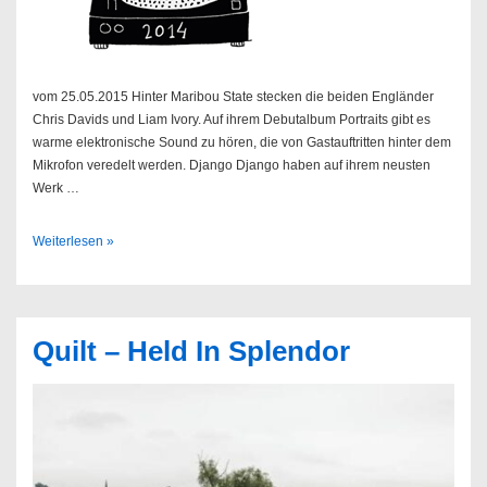
vom 25.05.2015 Hinter Maribou State stecken die beiden Engländer
Chris Davids und Liam Ivory. Auf ihrem Debutalbum Portraits gibt es
warme elektronische Sound zu hören, die von Gastauftritten hinter dem
Mikrofon veredelt werden. Django Django haben auf ihrem neusten
Werk …
Sendung
Weiterlesen »
22/2015
Quilt – Held In Splendor