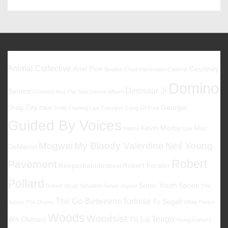
09/2014
Favoriten
Animal Collective
Ariel Pink
Courtney
Beatles
Chad VanGaalen
Codeine
Domino
Dinosaur Jr
Barnett
Cristobal And The Sea
Damon Albarn
Drag City
Georgia
Elliott Smith
Flaming Lips
Foxygen
Gang Of Four
Guided By Voices
Kevin Morby
Mac
Halma
Low
Mogwai
My Bloody Valentine
Neil Young
DeMarco
Robert
Pavement
Reeperbahnfestival
Robert Forster
Pollard
Sonic Youth
Spoon
Robert Wyatt
Sebadoh
Simon Joyner
The
The Go-Betweens
Tortoise
Ty Segall
Babies
The Drums
White Fence
Woods
Woodsist
Yo La Tengo
Will Oldham
Young Fathers