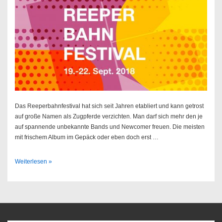
Das Reeperbahnfestival hat sich seit Jahren etabliert und kann getrost
auf große Namen als Zugpferde verzichten. Man darf sich mehr den je
auf spannende unbekannte Bands und Newcomer freuen. Die meisten
mit frischem Album im Gepäck oder eben doch erst …
Reeperbahnfestival
Weiterlesen »
//
19.
–
22.09.2018
@