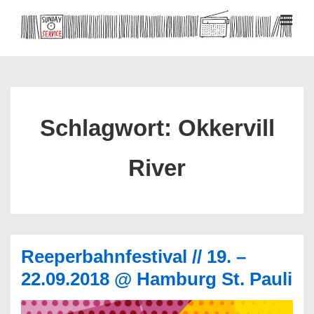
↓
Zum
MEN
Inhalt
Hauptnavigation
Schlagwort:
Okkervill
River
Reeperbahnfestival // 19. –
22.09.2018 @ Hamburg St. Pauli