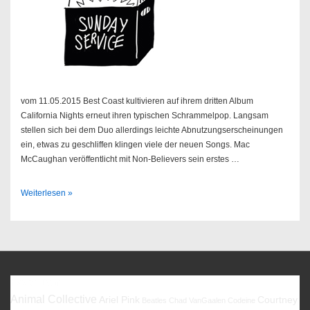
vom 11.05.2015 Best Coast kultivieren auf ihrem dritten Album
California Nights erneut ihren typischen Schrammelpop. Langsam
stellen sich bei dem Duo allerdings leichte Abnutzungserscheinungen
ein, etwas zu geschliffen klingen viele der neuen Songs. Mac
McCaughan veröffentlicht mit Non-Believers sein erstes …
Sendung
Weiterlesen »
20/2015
Favoriten
Animal Collective
Ariel Pink
Courtney
Beatles
Chad VanGaalen
Codeine