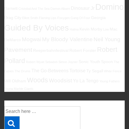
Domino
Dinosaur Jr
Barnett
Cristobal And The Sea
Damon Albarn
Drag City
Georgia
Elliott Smith
Flaming Lips
Foxygen
Gang Of Four
Guided By Voices
Kevin Morby
Mac
Halma
Low
Mogwai
My Bloody Valentine
Neil Young
DeMarco
Robert
Pavement
Reeperbahnfestival
Robert Forster
Pollard
Sonic Youth
Spoon
Robert Wyatt
Sebadoh
Simon Joyner
The
The Go-Betweens
Tortoise
Ty Segall
Babies
The Drums
White Fence
Woods
Woodsist
Yo La Tengo
Will Oldham
Young Fathers
Young Marble Giants
Suche
Suche
nach: