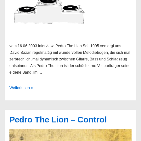
vom 16.06.2003 Interview: Pedro The Lion Seit 1995 versorgt uns
David Bazan regelmäßig mit wundervollen Melodiebögen, die sich mal
zerbrechlich, mal dynamisch zwischen Gitarre, Bass und Schlagzeug
entspinnen. Als Pedro The Lion ist der schüchterne Vollbartträger seine
eigene Band, im …
Sendung
Weiterlesen »
24/2003
Pedro The Lion – Control