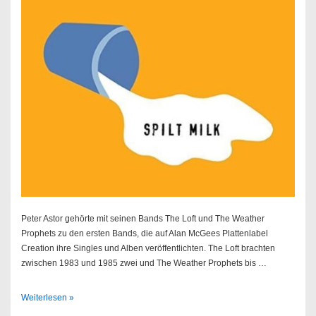
Peter Astor gehörte mit seinen Bands The Loft und The Weather
Prophets zu den ersten Bands, die auf Alan McGees Plattenlabel
Creation ihre Singles und Alben veröffentlichten. The Loft brachten
zwischen 1983 und 1985 zwei und The Weather Prophets bis …
Pete
Weiterlesen »
Astor