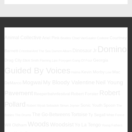
–
Split
Milk
Favoriten
Animal Collective
Ariel Pink
Courtney
Beatles
Chad VanGaalen
Codeine
Domino
Dinosaur Jr
Barnett
Cristobal And The Sea
Damon Albarn
Drag City
Georgia
Elliott Smith
Flaming Lips
Foxygen
Gang Of Four
Guided By Voices
Kevin Morby
Mac
Halma
Low
Mogwai
My Bloody Valentine
Neil Young
DeMarco
Robert
Pavement
Reeperbahnfestival
Robert Forster
Pollard
Sonic Youth
Spoon
Robert Wyatt
Sebadoh
Simon Joyner
The
The Go-Betweens
Tortoise
Ty Segall
Babies
The Drums
White Fence
Woods
Woodsist
Yo La Tengo
Will Oldham
Young Fathers