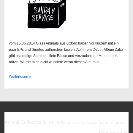
vom 16.06.2014 Glass Animals aus Oxford haben vor kurzem mit ein
paar EPs und Singles aufhorchen lassen. Auf ihrem Debut-Album Zaba
gibt es soulige Stimmen, tiefe Bässe und verzaubernde Melodien zu
hören. Würde mich nicht wundern wenn dieses Album in …
Sendung
Weiterlesen »
25/2014
Favoriten
Animal Collective
Ariel Pink
Courtney
Beatles
Chad VanGaalen
Codeine