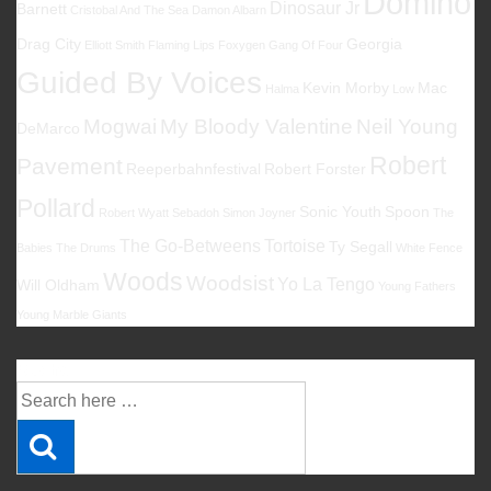
Domino
Dinosaur Jr
Barnett
Cristobal And The Sea
Damon Albarn
Drag City
Georgia
Elliott Smith
Flaming Lips
Foxygen
Gang Of Four
Guided By Voices
Kevin Morby
Mac
Halma
Low
Mogwai
My Bloody Valentine
Neil Young
DeMarco
Robert
Pavement
Reeperbahnfestival
Robert Forster
Pollard
Sonic Youth
Spoon
Robert Wyatt
Sebadoh
Simon Joyner
The
The Go-Betweens
Tortoise
Ty Segall
Babies
The Drums
White Fence
Woods
Woodsist
Yo La Tengo
Will Oldham
Young Fathers
Young Marble Giants
Suche
Suche
nach: