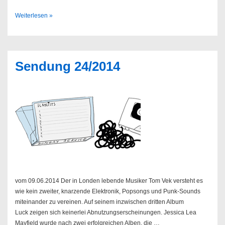
Beaty
Weiterlesen »
Heart
–
Mixed
Blessings
Sendung 24/2014
vom 09.06.2014 Der in Londen lebende Musiker Tom Vek versteht es
wie kein zweiter, knarzende Elektronik, Popsongs und Punk-Sounds
miteinander zu vereinen. Auf seinem inzwischen dritten Album
Luck zeigen sich keinerlei Abnutzungserscheinungen. Jessica Lea
Mayfield wurde nach zwei erfolgreichen Alben, die …