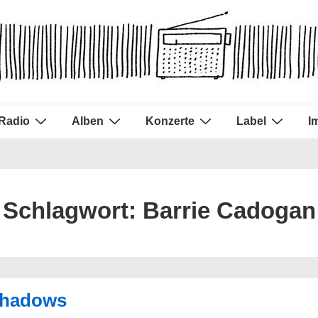
Radio
Alben
Konzerte
Label
I
Schlagwort:
Barrie Cadogan
 Shadows