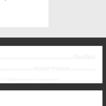
Guided
ity
Georgia
Elliott Smith
Flaming Lips
Foxygen
Gang Of Four
Robert Pollard
estival
Robert Forster
Robert Wyatt
Sebadoh
 La Tengo
Young Fathers
Young Marble Giants