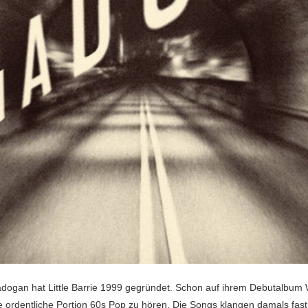
adogan hat Little Barrie 1999 gegründet. Schon auf ihrem Debutalbum W
 ordentliche Portion 60s Pop zu hören. Die Songs klangen damals fast 