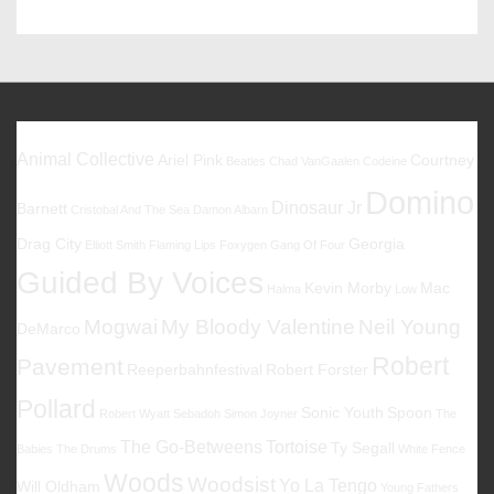
Post
Post
is
is
Favoriten
Animal Collective
Ariel Pink
Courtney
Beatles
Chad VanGaalen
Codeine
Domino
Dinosaur Jr
Barnett
Cristobal And The Sea
Damon Albarn
Drag City
Georgia
Elliott Smith
Flaming Lips
Foxygen
Gang Of Four
Guided By Voices
Kevin Morby
Mac
Halma
Low
Mogwai
My Bloody Valentine
Neil Young
DeMarco
Robert
Pavement
Reeperbahnfestival
Robert Forster
Pollard
Sonic Youth
Spoon
Robert Wyatt
Sebadoh
Simon Joyner
The
The Go-Betweens
Tortoise
Ty Segall
Babies
The Drums
White Fence
Woods
Woodsist
Yo La Tengo
Will Oldham
Young Fathers