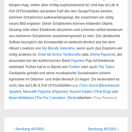
klingen mag, selten aber richtig euphorisierend ist. Und das ist
Life Is
Full Of Possibilities
auf jedem Fall! Bei den Songs/Tracks werden
mehrere Schablonen aufeinandergelegt, die zusammen ein völlig
neues Bild ergeben. Diese Schablonen können entweder Gitarre,
Gesang oder eben Elektronik skizzieren und scheinen selbst wiederum
aus mehreren Schablonen zusammengesetzt zu sein. Der strukturelle
Aufbau bezüglich der Komplexität ist vielleicht ähnlich wie bei dem
Album
Loveless
von
My Bloody Valentine
, wenn auch das Ergebnis ein
völlig anderes ist.
Dntel
ist
Jimmy Tamborello
(aka
Jimmy Figurine
), der
ansonsten bei der kalifornischen Band
Figurine
Pop mit Elektronik
verbindet. Früher hat er in Bands wie
Further
oder auch
The Tydes
Gastspiele gehabt und seine musikalische Sozialisation scheint
irgendwie im Gitarren- und Indie-Bereich zu liegen. Da verwundert es
nicht, das auf
Life Is Full Of Possibilities
u.a.
Chris Gunst
(
Beachwood
Sparks
),
Meredith Figurine
(
Figurine
),
Rachel Haden
(
That Dog
) und
Brian McMahan
(
The For Carnation
,
Slint
) mitwirken.
Plug Research
.
Beitragsnavigation
Previous
Next
‹ Sendung 44/2001
Sendung 45/2001 ›