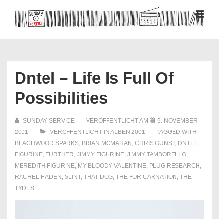
↓
Zum
MEN
Inhalt
Hauptnavigation
Dntel – Life Is Full Of
Possibilities
SUNDAY SERVICE
VERÖFFENTLICHT AM
5. NOVEMBER
2001
VERÖFFENTLICHT IN
ALBEN 2001
TAGGED WITH
BEACHWOOD SPARKS
,
BRIAN MCMAHAN
,
CHRIS GUNST
,
DNTEL
,
FIGURINE
,
FURTHER
,
JIMMY FIGURINE
,
JIMMY TAMBORELLO
,
MEREDITH FIGURINE
,
MY BLOODY VALENTINE
,
PLUG RESEARCH
,
RACHEL HADEN
,
SLINT
,
THAT DOG
,
THE FOR CARNATION
,
THE
TYDES