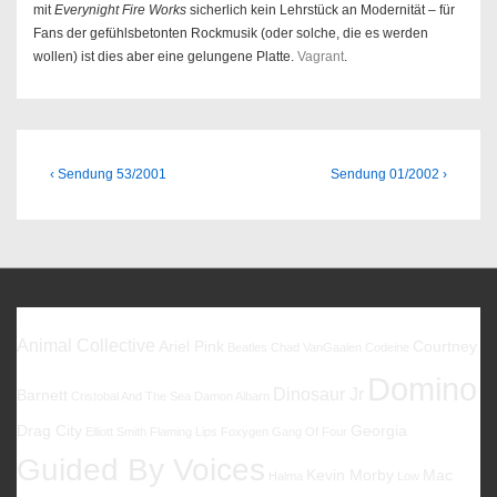
mit
Everynight Fire Works
sicherlich kein Lehrstück an Modernität – für
Fans der gefühlsbetonten Rockmusik (oder solche, die es werden
wollen) ist dies aber eine gelungene Platte.
Vagrant
.
Beitragsnavigation
Previous
Next
‹ Sendung 53/2001
Sendung 01/2002 ›
Post
Post
is
is
Favoriten
Animal Collective
Ariel Pink
Courtney
Beatles
Chad VanGaalen
Codeine
Domino
Dinosaur Jr
Barnett
Cristobal And The Sea
Damon Albarn
Drag City
Georgia
Elliott Smith
Flaming Lips
Foxygen
Gang Of Four
Guided By Voices
Kevin Morby
Mac
Halma
Low