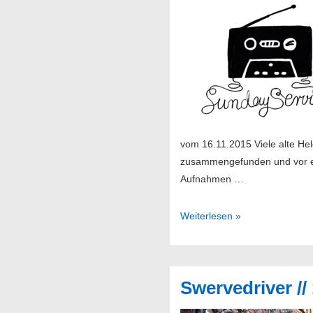
vom 16.11.2015 Viele alte He
zusammengefunden und vor ein
Aufnahmen …
Sendung
Weiterlesen »
47/2015
Swervedriver //