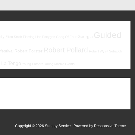
Guided
ity
Georgia
Elliott Smith
Flaming Lips
Foxygen
Gang Of Four
Robert Pollard
estival
Robert Forster
Robert Wyatt
Sebadoh
 La Tengo
Young Fathers
Young Marble Giants
Copyright © 2026
Sunday Service
| Powered by
Responsive Theme