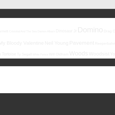
Domino
Dinosaur Jr
rnett
Drag C
Cristobal And The Sea
Damon Albarn
Pavement
My Bloody Valentine
Neil Young
Reeperbahnf
Woods
Woodsist
s
Tortoise
Yo
Ty Segall
Will Oldham
White Fence