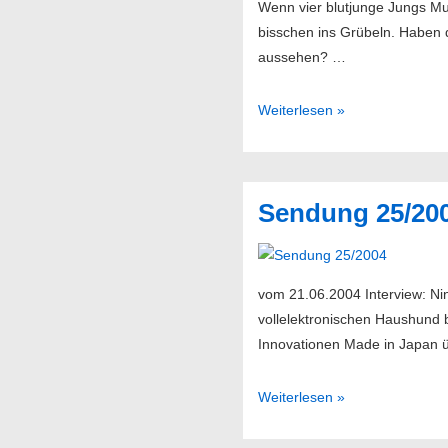
Wenn vier blutjunge Jungs Mus
bisschen ins Grübeln. Haben di
aussehen? …
Cheatahs
Weiterlesen »
–
Cheatahs
Sendung 25/20
vom 21.06.2004 Interview: Ni
vollelektronischen Haushund 
Innovationen Made in Japan ü
Sendung
Weiterlesen »
25/2004