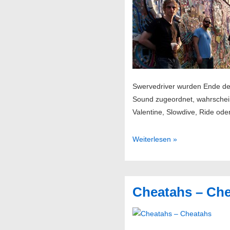
Swervedriver wurden Ende der
Sound zugeordnet, wahrschein
Valentine, Slowdive, Ride od
Swervedriver
Weiterlesen »
//
18.11.2015
@
Cheatahs – Ch
Knust