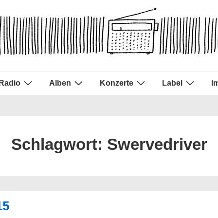
Radio
Alben
Konzerte
Label
I
Schlagwort:
Swervedriver
15